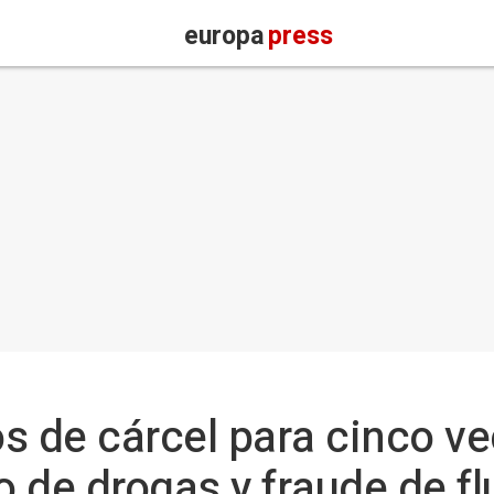
europa
press
s de cárcel para cinco v
o de drogas y fraude de fl