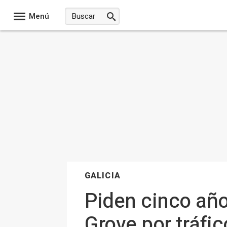
Menú
GALICIA
Piden cinco año
Grove por tráfic