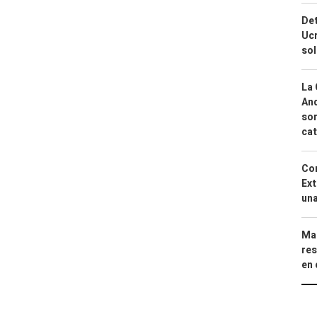
Det
Ucr
so
La 
And
sor
cat
Cor
Ext
una
Mar
res
en 