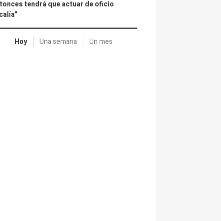
tonces tendrá que actuar de oficio
calía"
Hoy
Una semana
Un mes