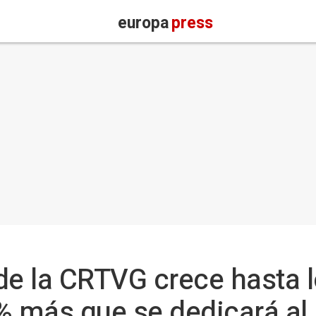
europa
press
de la CRTVG crece hasta 
% más que se dedicará al 