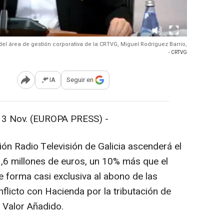
 del área de gestión corporativa de la CRTVG, Miguel Rodríguez Barrio,
- CRTVG
IA
Seguir en
Abrir opciones para compartir
Nov. (EUROPA PRESS) -
n Radio Televisión de Galicia ascenderá el
,6 millones de euros, un 10% más que el
 forma casi exclusiva al abono de las
flicto con Hacienda por la tributación de
l Valor Añadido.