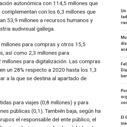
ración autonómica con 114,5 millones que
se complementan con los 6,3 millones que
Un 
tad
can 53,9 millones a recursos humanos y
ri
stria audivisual gallega.
Mue
millones para compras y otros 15,5
dis
aca
es, así como 2,3 millones para
2 millones para digitalización. Las compras
Fel
en un 28% respecto a 2020 hasta los 1,3
Día
he
lar a la que se destina al apartado de
Pod
org
das para viajes (0,8 millones) y para
con
nes públicas (0,1). También baja, según ha
El 
rupos el responsable del ente público, el
nie