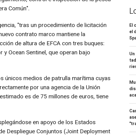
uera Común".
L
ncia, "tras un procedimiento de licitación
El 
el 
l nuevo contrato marco mantiene la
Spa
cción de altura de EFCA con tres buques:
 y Ocean Sentinel, que operan bajo
Un 
tad
ri
s únicos medios de patrulla marítima cuyas
Mue
rectamente por una agencia de la Unión
dis
aca
 estimado es de 75 millones de euros, tiene
Can
ase
splegándose en apoyo de los Estados
"tr
de Despliegue Conjuntos (Joint Deployment