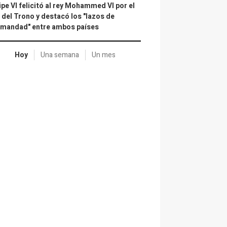
ipe VI felicitó al rey Mohammed VI por el
 del Trono y destacó los "lazos de
rmandad" entre ambos países
Hoy
Una semana
Un mes