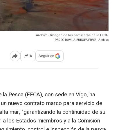
Archivo - Imagen de las patrulleras de la EFCA.
- PEDRO DAVILA-EUROPA PRESS - Archivo
IA
Seguir en
Abrir opciones para compartir
 la Pesca (EFCA), con sede en Vigo, ha
 un nuevo contrato marco para servicio de
lta mar, "garantizando la continuidad de su
r a los Estados miembros y a la Comisión
eguimiento, control e inspección de la pesca