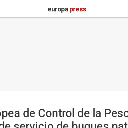
europa
press
pea de Control de la Pes
de servicio de buques pat