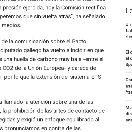
 presión ejercida, hoy la Comisión rectifica
L
peremos que sin vuelta atrás", ha señalado
s medios.
Un 
tad
ri
s de la comunicación sobre el Pacto
iputado gallego ha vuelto a incidir en que
El 
e una huella de carbono muy baja -entre el
el 
Spa
de CO2 de la Unión Europea- y carece de
, por lo que la extensión del sistema ETS
Can
ase
"tr
 llamado la atención sobre una de las
Mue
, la prohibición de las artes de contacto de
dis
gidas y exigió un enfoque equilibrado al
aca
os pronunciamos en contra de las