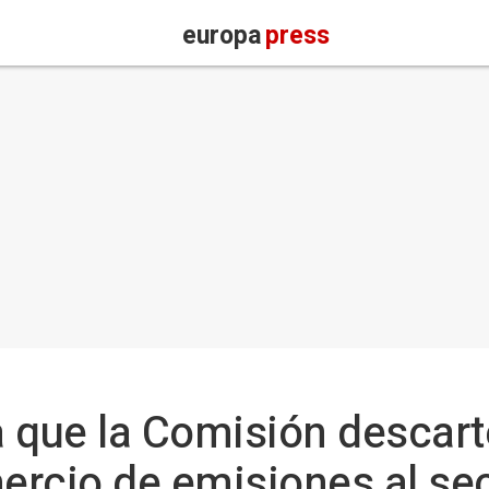
europa
press
 que la Comisión descart
ercio de emisiones al se