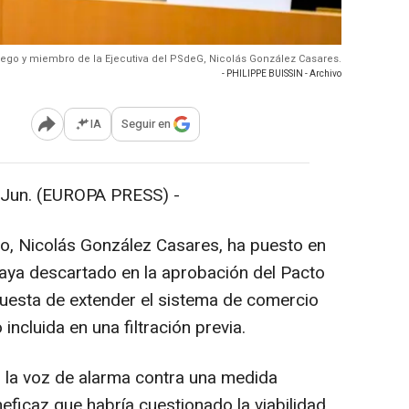
llego y miembro de la Ejecutiva del PSdeG, Nicolás González Casares.
- PHILIPPE BUISSIN - Archivo
IA
Seguir en
Abrir opciones para compartir
un. (EUROPA PRESS) -
ego, Nicolás González Casares, ha puesto en
aya descartado en la aprobación del Pacto
uesta de extender el sistema de comercio
ncluida en una filtración previa.
la voz de alarma contra una medida
neficaz que habría cuestionado la viabilidad