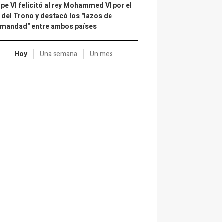
ipe VI felicitó al rey Mohammed VI por el
 del Trono y destacó los "lazos de
rmandad" entre ambos países
Hoy
Una semana
Un mes