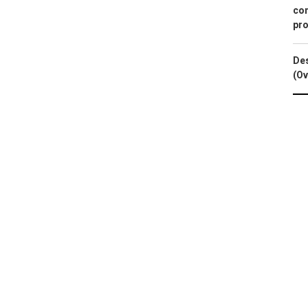
con
pro
Des
(Ov