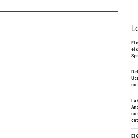
L
El 
el 
Spa
Det
Ucr
so
La 
And
sor
cat
El 