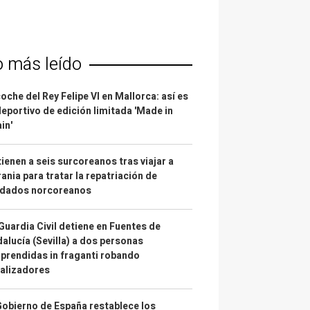
o más leído
coche del Rey Felipe VI en Mallorca: así es
deportivo de edición limitada 'Made in
in'
ienen a seis surcoreanos tras viajar a
ania para tratar la repatriación de
ldados norcoreanos
Guardia Civil detiene en Fuentes de
alucía (Sevilla) a dos personas
prendidas in fraganti robando
alizadores
Gobierno de España restablece los