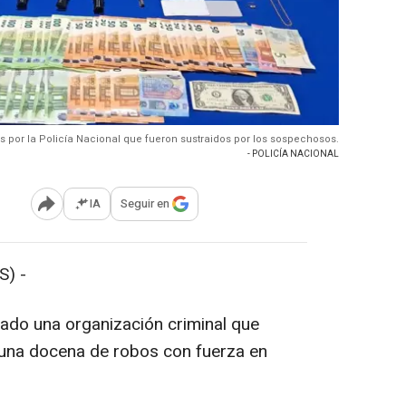
s por la Policía Nacional que fueron sustraidos por los sospechosos.
- POLICÍA NACIONAL
IA
Seguir en
Abrir opciones para compartir
) -
lado una organización criminal que
una docena de robos con fuerza en