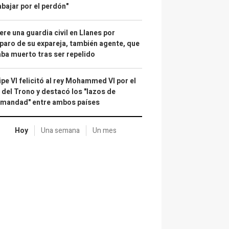
abajar por el perdón"
re una guardia civil en Llanes por
paro de su expareja, también agente, que
ba muerto tras ser repelido
ipe VI felicitó al rey Mohammed VI por el
 del Trono y destacó los "lazos de
rmandad" entre ambos países
Hoy
Una semana
Un mes