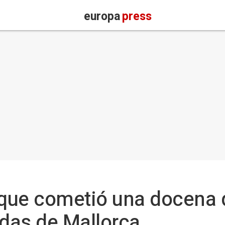
europa
press
que cometió una docena 
ndas de Mallorca