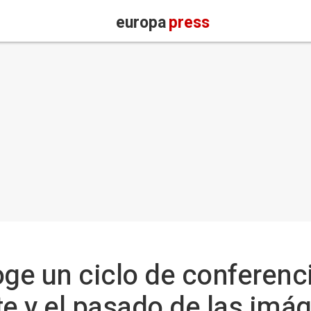
europa
press
ge un ciclo de conferenc
te y el pasado de las imá