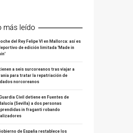
o más leído
coche del Rey Felipe VI en Mallorca: así es
deportivo de edición limitada 'Made in
in'
ienen a seis surcoreanos tras viajar a
ania para tratar la repatriación de
ldados norcoreanos
Guardia Civil detiene en Fuentes de
alucía (Sevilla) a dos personas
prendidas in fraganti robando
alizadores
Gobierno de España restablece los