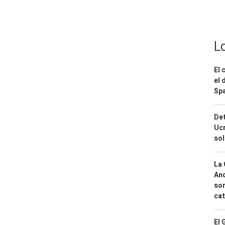
L
El 
el 
Spa
Det
Ucr
so
La 
And
sor
cat
El 