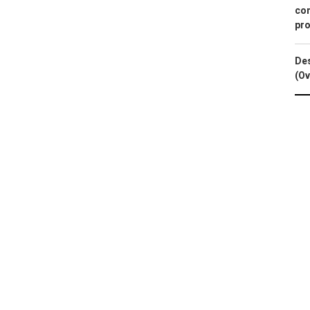
con
pro
Des
(Ov