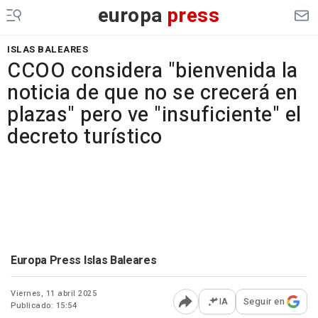
europa
press
ISLAS BALEARES
CCOO considera "bienvenida la
noticia de que no se crecerá en
plazas" pero ve "insuficiente" el
decreto turístico
Europa Press Islas Baleares
Viernes, 11 abril 2025
IA
Seguir en
Publicado: 15:54
Abrir opciones para comp