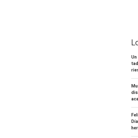
L
Un 
tad
ri
Mue
dis
aca
Fel
Día
he