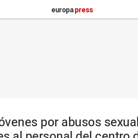
europa
press
óvenes por abusos sexual
s al personal del centro