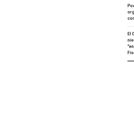
Pod
org
con
El 
nie
"en
Fis