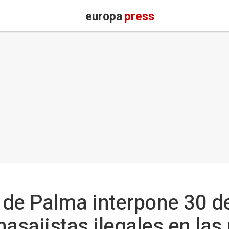
europa
press
l de Palma interpone 30 
sajistas ilegales en las 