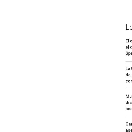
L
El 
el 
Spa
La 
de 
com
Mue
dis
aca
Can
ase