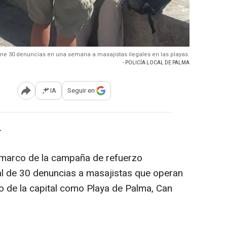
one 30 denuncias en una semana a masajistas ilegales en las playas.
- POLICÍA LOCAL DE PALMA
IA
Seguir en
Abrir opciones para compartir
-
l marco de la campaña de refuerzo
tal de 30 denuncias a masajistas que operan
o de la capital como Playa de Palma, Can