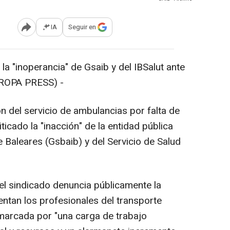
IA
Seguir en
Abrir opciones para compartir
 y la "inoperancia" de Gsaib y del IBSalut ante
UROPA PRESS) -
n del servicio de ambulancias por falta de
ticado la "inacción" de la entidad pública
e Baleares (Gsbaib) y del Servicio de Salud
el sindicado denuncia públicamente la
rentan los profesionales del transporte
 marcada por "una carga de trabajo