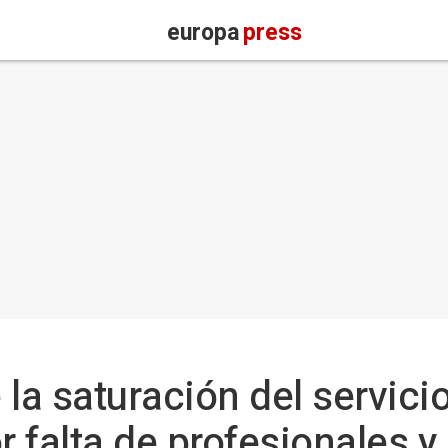
europa
press
la saturación del servici
 falta de profesionales y