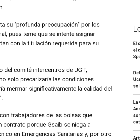
n.
sta su "profunda preocupación" por los
L
nal, pues teme que se intente asignar
an con la titulación requerida para su
El 
el 
Spa
io del comité intercentros de UGT,
Det
no solo precarizaría las condiciones
Ucr
so
ía mermar significativamente la calidad del
".
La 
And
con trabajadores de las bolsas que
sor
cat
un contrato porque Gsaib se niega a
cnico en Emergencias Sanitarias y, por otro
Art