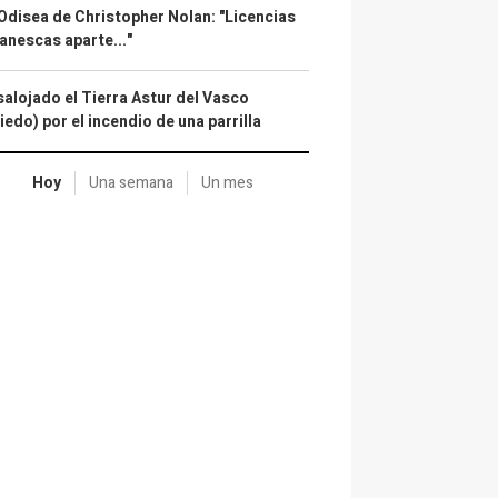
Odisea de Christopher Nolan: "Licencias
anescas aparte..."
alojado el Tierra Astur del Vasco
iedo) por el incendio de una parrilla
Hoy
Una semana
Un mes