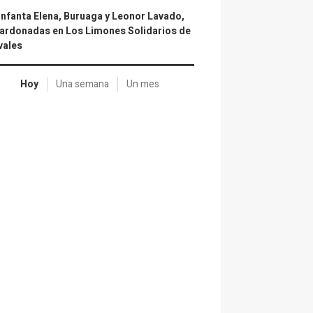
infanta Elena, Buruaga y Leonor Lavado,
ardonadas en Los Limones Solidarios de
vales
Hoy
Una semana
Un mes