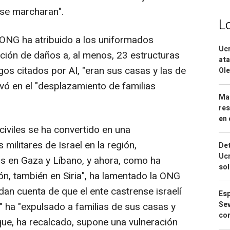
 se marcharan".
L
a ONG ha atribuido a los uniformados
Ucr
ación de daños a, al menos, 23 estructuras
ata
gos citados por AI, "eran sus casas y las de
Ole
ivó en el "desplazamiento de familias
Mar
res
en 
civiles se ha convertido en una
 militares de Israel en la región,
Det
Ucr
s en Gaza y Líbano, y ahora, como ha
so
ón, también en Siria", ha lamentado la ONG
an cuenta de que el ente castrense israelí
Esp
Sev
" ha "expulsado a familias de sus casas y
con
que, ha recalcado, supone una vulneración