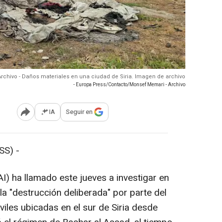
Archivo - Daños materiales en una ciudad de Siria. Imagen de archivo
- Europa Press/Contacto/Monsef Memari - Archivo
IA
Seguir en
Abrir opciones para compartir
SS) -
I) ha llamado este jueves a investigar en
la "destrucción deliberada" por parte del
iviles ubicadas en el sur de Siria desde