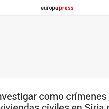
europa
press
nvestigar como crímenes 
iviendas civiles en Siria 