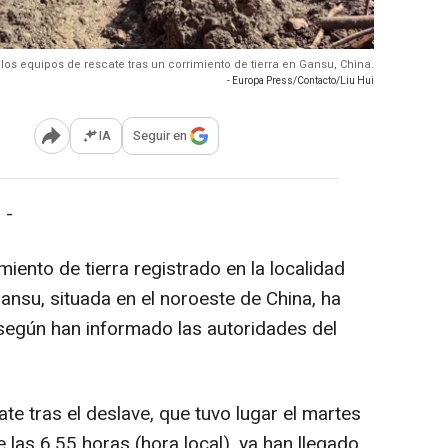
os equipos de rescate tras un corrimiento de tierra en Gansu, China.
- Europa Press/Contacto/Liu Hui
IA
Seguir en
Abrir opciones para compartir
 -
miento de tierra registrado en la localidad
ansu, situada en el noroeste de China, ha
según han informado las autoridades del
e tras el deslave, que tuvo lugar el martes
 las 6.55 horas (hora local), ya han llegado