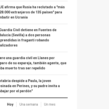
UE afirma que Rusia ha reclutado a "más
28.000 extranjeros de 135 países" para
batir en Ucrania
Guardia Civil detiene en Fuentes de
alucía (Sevilla) a dos personas
prendidas in fraganti robando
alizadores
re una guardia civil en Llanes por
paro de su expareja, también agente, que
ba muerto tras ser repelido
tabria despide a Paula, la joven
sinada en Perines, y su padre invita a
abajar por el perdón"
Hoy
Una semana
Un mes