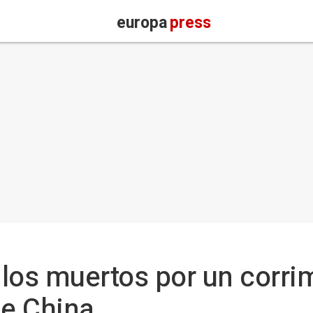
europa
press
los muertos por un corrim
de China