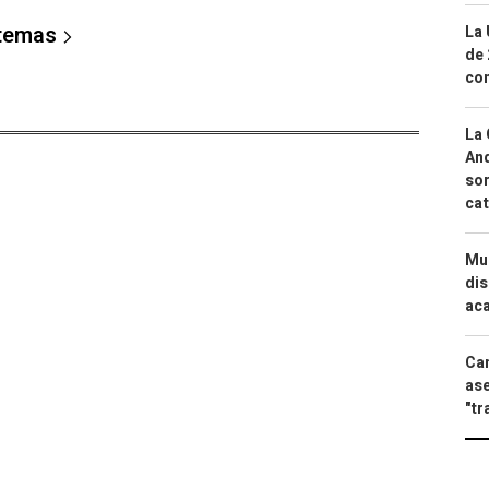
 temas
La 
de 
com
La 
And
sor
cat
Mue
dis
aca
Can
ase
"tr