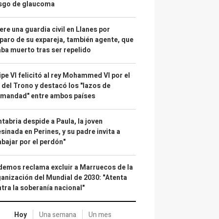
esgo de glaucoma
re una guardia civil en Llanes por
paro de su expareja, también agente, que
ba muerto tras ser repelido
ipe VI felicitó al rey Mohammed VI por el
 del Trono y destacó los "lazos de
rmandad" entre ambos países
tabria despide a Paula, la joven
sinada en Perines, y su padre invita a
abajar por el perdón"
emos reclama excluir a Marruecos de la
anización del Mundial de 2030: "Atenta
tra la soberanía nacional"
Hoy
Una semana
Un mes