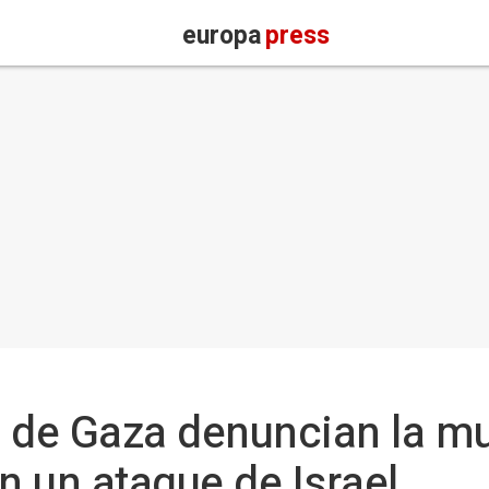
europa
press
 de Gaza denuncian la mu
n un ataque de Israel