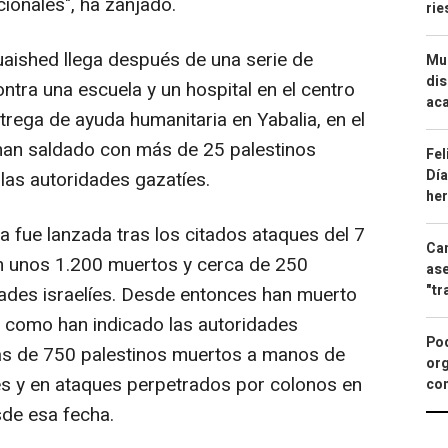
acionales", ha zanjado.
ri
uaished llega después de una serie de
Mue
dis
ntra una escuela y un hospital en el centro
aca
trega de ayuda humanitaria en Yabalia, en el
han saldado con más de 25 palestinos
Fel
Día
las autoridades gazatíes.
he
a fue lanzada tras los citados ataques del 7
Can
n unos 1.200 muertos y cerca de 250
ase
"tr
ades israelíes. Desde entonces han muerto
 y como han indicado las autoridades
Pod
ás de 750 palestinos muertos a manos de
org
íes y en ataques perpetrados por colonos en
con
sde esa fecha.