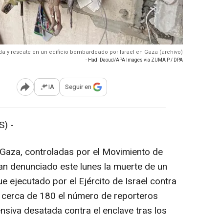
 y rescate en un edificio bombardeado por Israel en Gaza (archivo)
- Hadi Daoud/APA Images via ZUMA P / DPA
IA
Seguir en
Abrir opciones para compartir
) -
 Gaza, controladas por el Movimiento de
an denunciado este lunes la muerte de un
e ejecutado por el Ejército de Israel contra
 a cerca de 180 el número de reporteros
ensiva desatada contra el enclave tras los