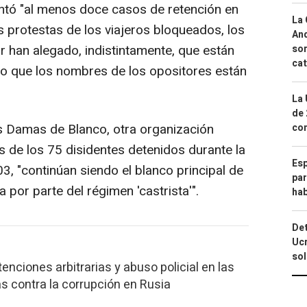
ntó "al menos doce casos de retención en
La 
as protestas de los viajeros bloqueados, los
And
ior han alegado, indistintamente, que están
sor
cat
o que los nombres de los opositores están
La 
de 
 Damas de Blanco, otra organización
com
s de los 75 disidentes detenidos durante la
Esp
, "continúan siendo el blanco principal de
par
ca por parte del régimen 'castrista'".
hab
Det
Ucr
so
nciones arbitrarias y abuso policial en las
as contra la corrupción en Rusia