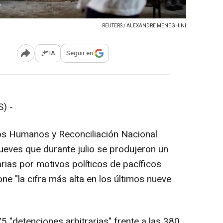
REUTERS / ALEXANDRE MENEGHINI
IA
Seguir en
Abrir opciones para compartir
) -
s Humanos y Reconciliación Nacional
eves que durante julio se produjeron un
arias por motivos políticos de pacíficos
ne "la cifra más alta en los últimos nueve
 "detenciones arbitrarias" frente a las 380