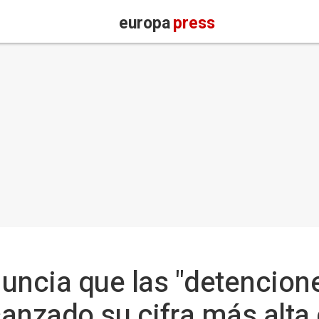
europa
press
cia que las "detenciones
anzado su cifra más alta 