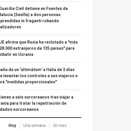
Guardia Civil detiene en Fuentes de
alucía (Sevilla) a dos personas
prendidas in fraganti robando
alizadores
UE afirma que Rusia ha reclutado a "más
28.000 extranjeros de 135 países" para
batir en Ucrania
aña da un 'ultimátum' a Italia de 3 días
a levantar los controles a sus viajeros o
rá "medidas proporcionales"
ienen a seis surcoreanos tras viajar a
ania para tratar la repatriación de
ldados norcoreanos
Hoy
Una semana
Un mes