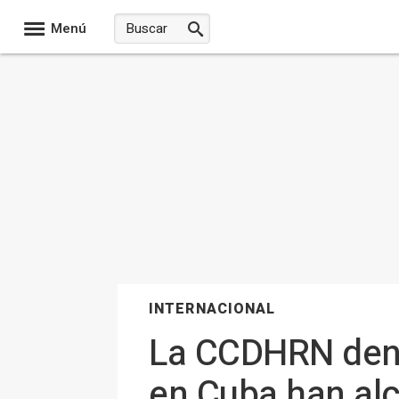
Menú
INTERNACIONAL
La CCDHRN denun
en Cuba han alc