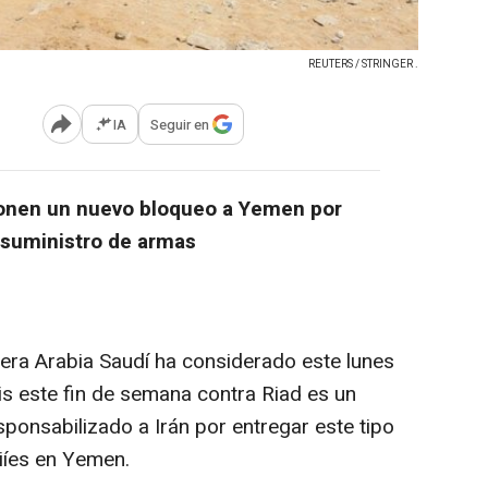
REUTERS / STRINGER .
IA
Seguir en
Abrir opciones para compartir
ponen un nuevo bloqueo a Yemen por
el suministro de armas
idera Arabia Saudí ha considerado este lunes
his este fin de semana contra Riad es un
sponsabilizado a Irán por entregar este tipo
iíes en Yemen.