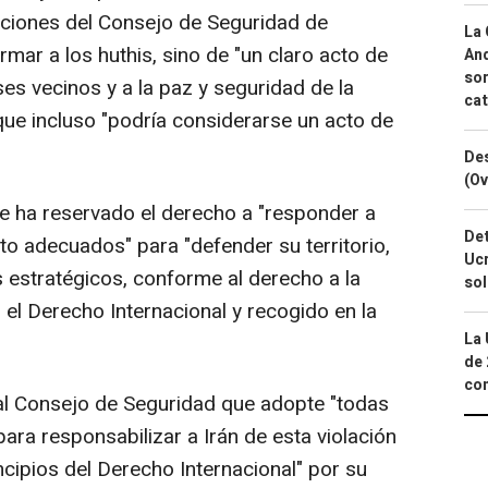
luciones del Consejo de Seguridad de
La 
mar a los huthis, sino de "un claro acto de
And
sor
es vecinos y a la paz y seguridad de la
cat
que incluso "podría considerarse un acto de
Des
(Ov
e ha reservado el derecho a "responder a
Det
to adecuados" para "defender su territorio,
Ucr
s estratégicos, conforme al derecho a la
so
el Derecho Internacional y recogido en la
La 
de 
com
al Consejo de Seguridad que adopte "todas
ara responsabilizar a Irán de esta violación
ncipios del Derecho Internacional" por su