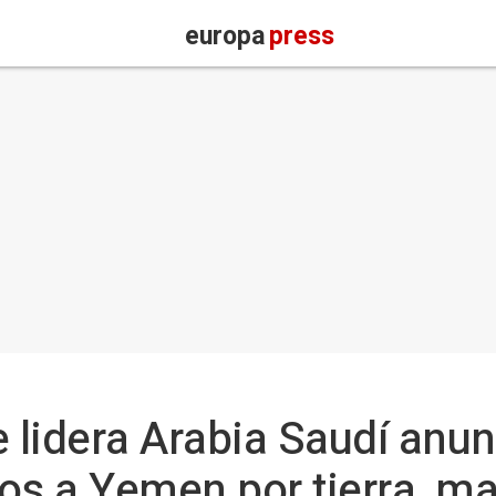
europa
press
 lidera Arabia Saudí anunc
os a Yemen por tierra, mar