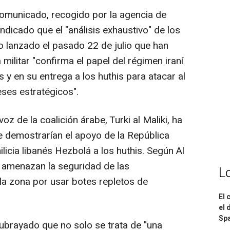
comunicado, recogido por la agencia de
indicado que el "análisis exhaustivo" de los
ro lanzado el pasado 22 de julio que han
militar "confirma el papel del régimen iraní
s y en su entrega a los huthis para atacar al
eses estratégicos".
oz de la coalición árabe, Turki al Maliki, ha
 demostrarían el apoyo de la República
licia libanés Hezbolá a los huthis. Según Al
s amenazan la seguridad de las
L
a zona por usar botes repletos de
El 
el 
Spa
subrayado que no solo se trata de "una