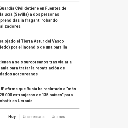
Guardia Civil detiene en Fuentes de
alucía (Sevilla) a dos personas
prendidas in fraganti robando
alizadores
alojado el Tierra Astur del Vasco
iedo) por el incendio de una parrilla
ienen a seis surcoreanos tras viajar a
ania para tratar la repatriación de
ldados norcoreanos
UE afirma que Rusia ha reclutado a "más
28.000 extranjeros de 135 países" para
batir en Ucrania
Hoy
Una semana
Un mes