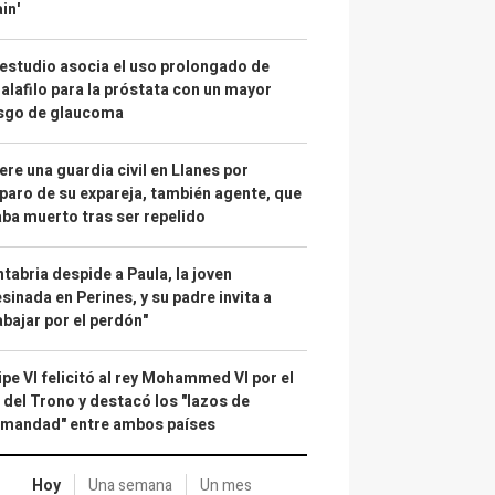
in'
estudio asocia el uso prolongado de
alafilo para la próstata con un mayor
esgo de glaucoma
re una guardia civil en Llanes por
paro de su expareja, también agente, que
ba muerto tras ser repelido
tabria despide a Paula, la joven
sinada en Perines, y su padre invita a
abajar por el perdón"
ipe VI felicitó al rey Mohammed VI por el
 del Trono y destacó los "lazos de
rmandad" entre ambos países
Hoy
Una semana
Un mes