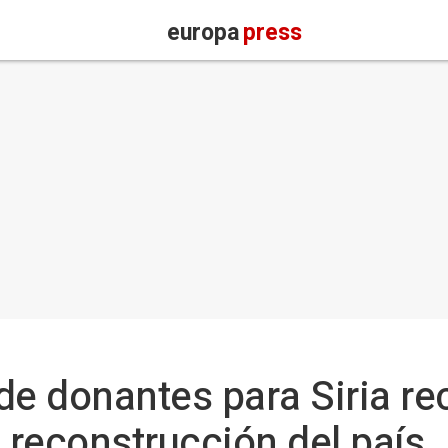
europa
press
de donantes para Siria r
a reconstrucción del país