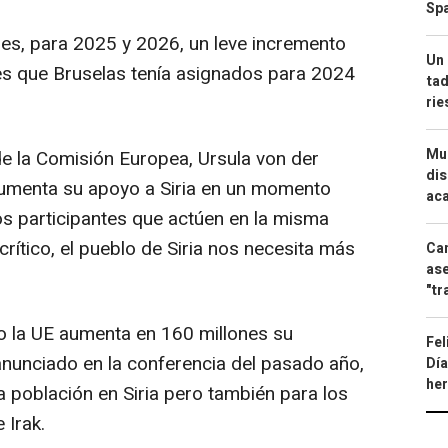
Spa
es, para 2025 y 2026, un leve incremento
Un 
es que Bruselas tenía asignados para 2024
tad
ri
Mue
de la Comisión Europea, Ursula von der
dis
aumenta su apoyo a Siria en un momento
aca
os participantes que actúen en la misma
rítico, el pueblo de Siria nos necesita más
Can
ase
"tr
o la UE aumenta en 160 millones su
Fel
nunciado en la conferencia del pasado año,
Día
he
a población en Siria pero también para los
 Irak.