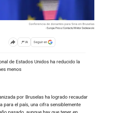
Conferencia de donantes para Siria en Bruselas
- Europa Press/Contacto/Wiktor Dabkowski
IA
Seguir en
Abrir opciones para compartir
ional de Estados Unidos ha reducido la
ones menos
ganizada por Bruselas ha logrado recaudar
 para el país, una cifra sensiblemente
l año pasado, aunque hay que tener en