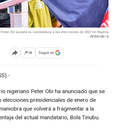
Peter Obi acepta su candidatura a las elecciones de 2027 en Nigeria
- PETER OBI / X
IA
Seguir en
Abrir opciones para compartir
S) -
rio nigeriano Peter Obi ha anunciado que se
 elecciones presidenciales de enero de
 maniobra que volverá a fragmentar a la
ntaja del actual mandatario, Bola Tinubu.