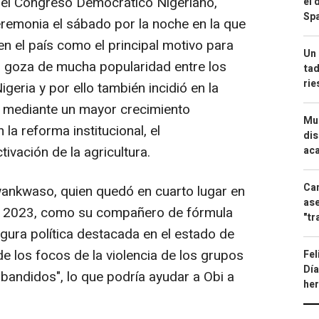
 el Congreso Democrático Nigeriano,
el 
Spa
remonia el sábado por la noche en la que
en el país como el principal motivo para
Un 
o goza de mucha popularidad entre los
tad
ri
geria y por ello también incidió en la
a mediante un mayor crecimiento
Mue
la reforma institucional, el
dis
ivación de la agricultura.
aca
Can
ankwaso, quien quedó en cuarto lugar en
ase
de 2023, como su compañero de fórmula
"tr
ura política destacada en el estado de
de los focos de la violencia de los grupos
Fel
Día
bandidos", lo que podría ayudar a Obi a
he