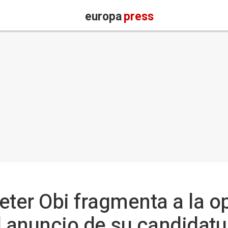
europa
press
eter Obi fragmenta a la o
l anuncio de su candidatur