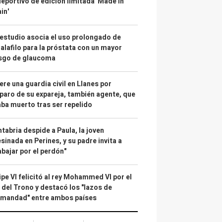
deportivo de edición limitada 'Made in
in'
estudio asocia el uso prolongado de
alafilo para la próstata con un mayor
esgo de glaucoma
re una guardia civil en Llanes por
paro de su expareja, también agente, que
ba muerto tras ser repelido
tabria despide a Paula, la joven
sinada en Perines, y su padre invita a
abajar por el perdón"
ipe VI felicitó al rey Mohammed VI por el
 del Trono y destacó los "lazos de
rmandad" entre ambos países