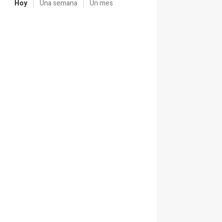
Hoy
Una semana
Un mes