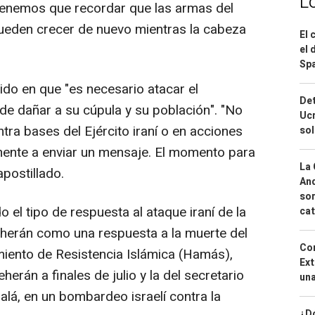
L
tenemos que recordar que las armas del
ueden crecer de nuevo mientras la cabeza
El 
el 
Spa
dido en que "es necesario atacar el
Det
de dañar a su cúpula y su población". "No
Ucr
ra bases del Ejército iraní o en acciones
so
ente a enviar un mensaje. El momento para
La 
postillado.
And
sor
el tipo de respuesta al ataque iraní de la
cat
herán como una respuesta a la muerte del
Cor
imiento de Resistencia Islámica (Hamás),
Ext
herán a finales de julio y la del secretario
una
lá, en un bombardeo israelí contra la
¿Dó