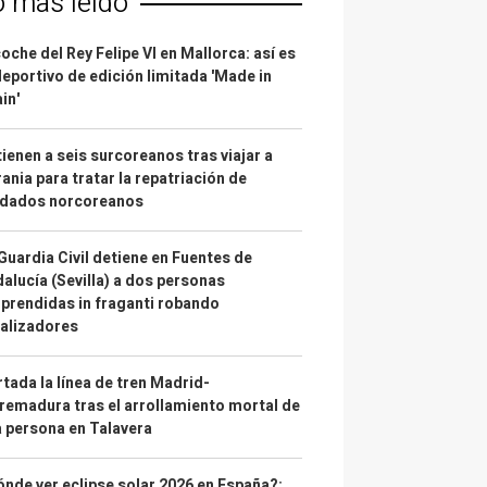
o más leído
coche del Rey Felipe VI en Mallorca: así es
deportivo de edición limitada 'Made in
in'
ienen a seis surcoreanos tras viajar a
ania para tratar la repatriación de
ldados norcoreanos
Guardia Civil detiene en Fuentes de
alucía (Sevilla) a dos personas
prendidas in fraganti robando
alizadores
tada la línea de tren Madrid-
remadura tras el arrollamiento mortal de
 persona en Talavera
nde ver eclipse solar 2026 en España?: