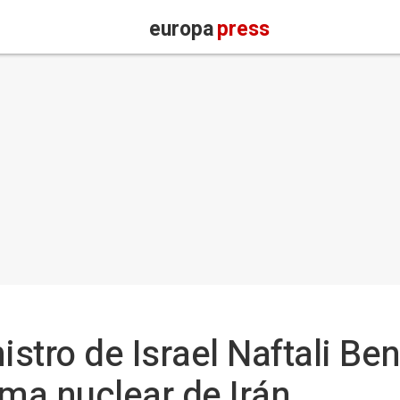
europa
press
istro de Israel Naftali Be
ama nuclear de Irán