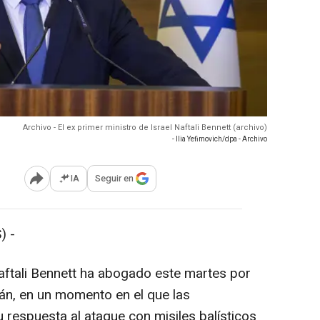
Archivo - El ex primer ministro de Israel Naftali Bennett (archivo)
- Ilia Yefimovich/dpa - Archivo
IA
Seguir en
Abrir opciones para compartir
) -
Naftali Bennett ha abogado este martes por
rán, en un momento en el que las
 respuesta al ataque con misiles balísticos