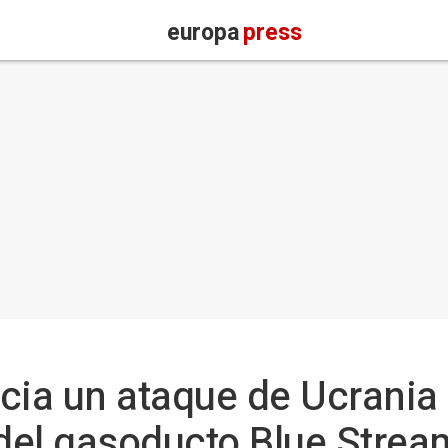
europa
press
ia un ataque de Ucrania 
 del gasoducto Blue Strea