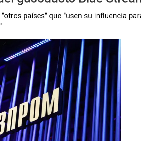
 "otros países" que "usen su influencia par
"