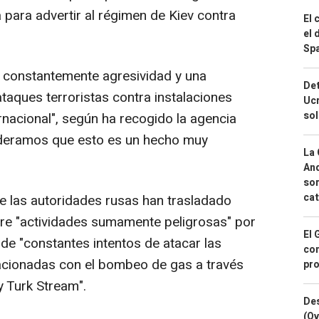
a para advertir al régimen de Kiev contra
El 
el 
Spa
 constantemente agresividad y una
Det
taques terroristas contra instalaciones
Ucr
so
ernacional", según ha recogido la agencia
sideramos que esto es un hecho muy
La 
And
sor
cat
e las autoridades rusas han trasladado
re "actividades sumamente peligrosas" por
El 
 de "constantes intentos de atacar las
con
lacionadas con el bombeo de gas a través
pro
 Turk Stream".
Des
(Ov