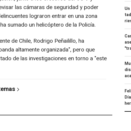
revisar las cámaras de seguridad y poder
Un 
tad
delincuentes lograron entrar en una zona
ri
 ha sumado un helicóptero de la Policía.
Can
nte de Chile, Rodrigo Peñailillo, ha
ase
"tr
"banda altamente organizada", pero que
ltado de las investigaciones en torno a "este
Mue
dis
aca
 temas
Fel
Día
he