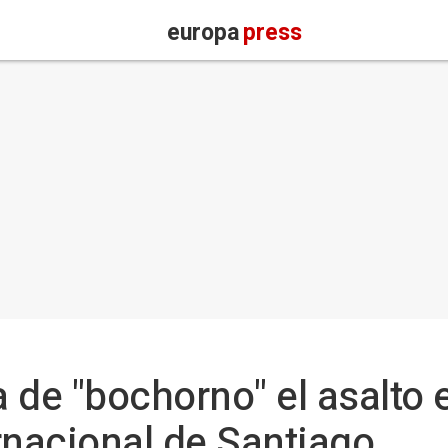
europa
press
a de "bochorno" el asalto 
rnacional de Santiago