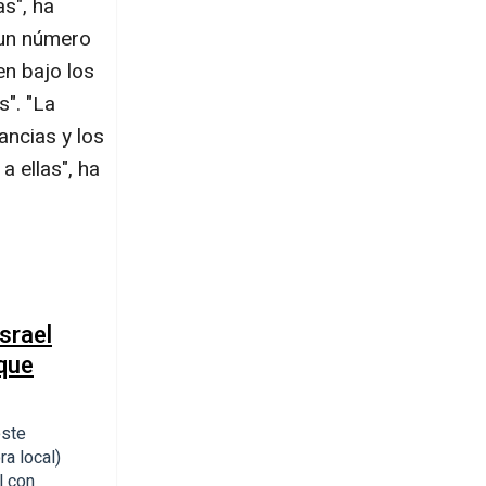
s", ha
 un número
en bajo los
s". "La
ncias y los
a ellas", ha
srael
 que
este
ra local)
l con