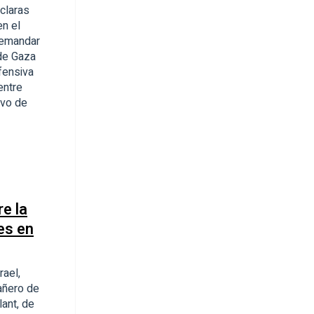
claras
en el
demandar
 de Gaza
fensiva
entre
ivo de
e la
es en
rael,
añero de
lant, de