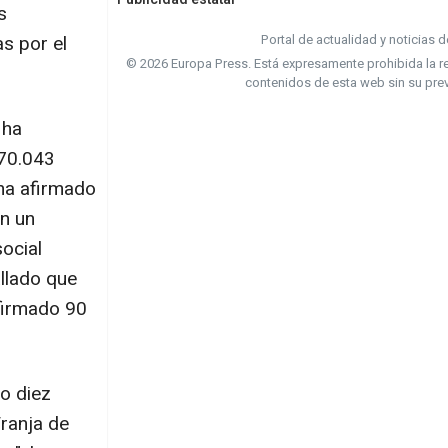
s
s por el
Portal de actualidad y noticias 
© 2026 Europa Press.
Está expresamente prohibida la re
contenidos de esta web sin su pre
 ha
 70.043
 ha afirmado
en un
ocial
llado que
nfirmado 90
do diez
Franja de