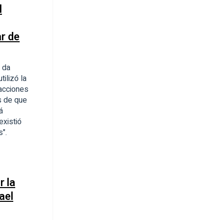
l
ar de
a da
ilizó la
acciones
s de que
á
existió
s".
r la
ael