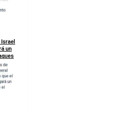
ento
 Israel
rá un
taques
as de
neral
s que el
gará un
 el