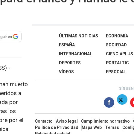
ÚLTIMAS NOTICIAS
ECONOMÍA
guir en
ra compartir
ESPAÑA
SOCIEDAD
INTERNACIONAL
CIENCIAPLUS
DEPORTES
PORTALTIC
S) -
VÍDEOS
EPSOCIAL
 han muerto
SÍGUEN
heridos a
zada por
ras los
bre por el
Contacto
Aviso legal
Cumplimiento normativo
Política de Privacidad
Mapa Web
Temas
Confi
mica
Publicidad estatal