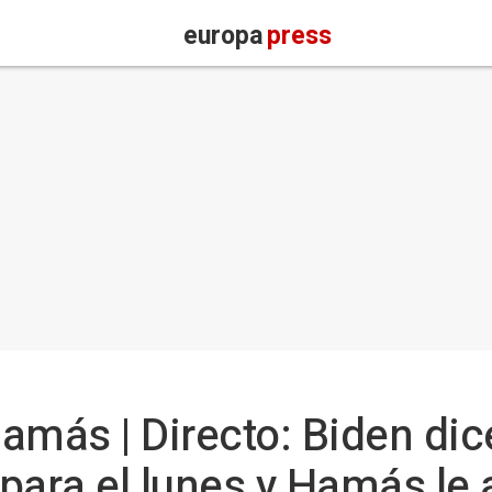
europa
press
Hamás | Directo: Biden di
 para el lunes y Hamás le