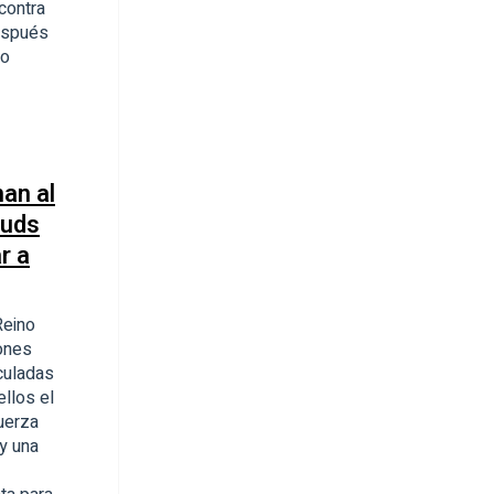
contra
después
do
an al
Quds
r a
Reino
ones
culadas
ellos el
uerza
 y una