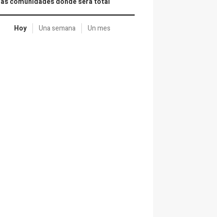
las comunidades donde será total
Hoy
Una semana
Un mes