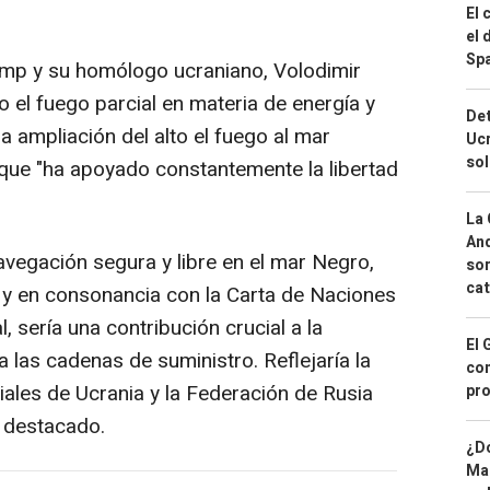
El 
el 
Spa
mp y su homólogo ucraniano, Volodimir
o el fuego parcial en materia de energía y
Det
a ampliación del alto el fuego al mar
Ucr
so
que "ha apoyado constantemente la libertad
La 
And
avegación segura y libre en el mar Negro,
sor
cat
y en consonancia con la Carta de Naciones
, sería una contribución crucial a la
El 
a las cadenas de suministro. Reflejaría la
con
iales de Ucrania y la Federación de Rusia
pro
 destacado.
¿Dó
Map