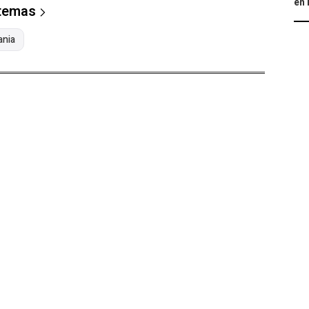
en 
 temas
ania