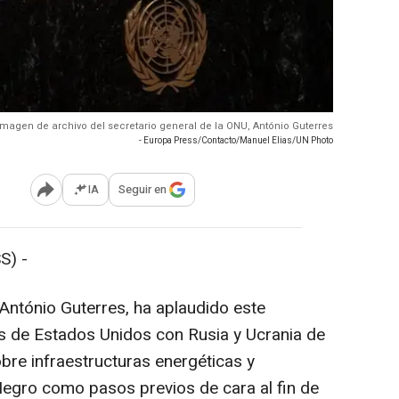
Imagen de archivo del secretario general de la ONU, António Guterres
- Europa Press/Contacto/Manuel Elias/UN Photo
IA
Seguir en
Abrir opciones para compartir
S) -
 António Guterres, ha aplaudido este
s de Estados Unidos con Rusia y Ucrania de
obre infraestructuras energéticas y
egro como pasos previos de cara al fin de