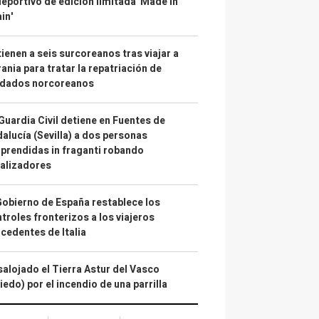
deportivo de edición limitada 'Made in
in'
ienen a seis surcoreanos tras viajar a
ania para tratar la repatriación de
ldados norcoreanos
Guardia Civil detiene en Fuentes de
alucía (Sevilla) a dos personas
prendidas in fraganti robando
alizadores
Gobierno de España restablece los
troles fronterizos a los viajeros
cedentes de Italia
alojado el Tierra Astur del Vasco
iedo) por el incendio de una parrilla