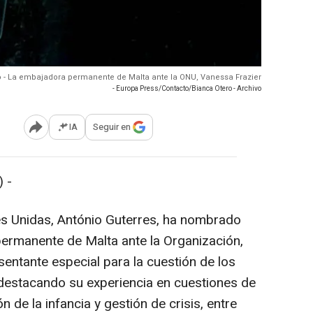
o - La embajadora permanente de Malta ante la ONU, Vanessa Frazier
- Europa Press/Contacto/Bianca Otero - Archivo
IA
Seguir en
Abrir opciones para compartir
 -
es Unidas, António Guterres, ha nombrado
 permanente de Malta ante la Organización,
entante especial para la cuestión de los
 destacando su experiencia en cuestiones de
n de la infancia y gestión de crisis, entre