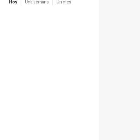
Hoy
Una semana
Un mes