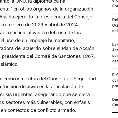
nte la ONU, la diplomática ha
el 
Spa
tal" en otros órganos de la organización
 Así, ha ejercido la presidencia del Consejo
Det
en febrero de 2023 y abril de 2024.
Ucr
so
 además iniciativas en defensa de los
el uso de un lenguaje humanitario,
La 
itadora del acuerdo sobre el Plan de Acción
And
o presidenta del Comité de Sanciones 1267,
sor
cat
Islámico.
El 
miembros electos del Consejo de Seguridad
con
unción decisiva en la articulación de
pro
 crisis urgentes, asegurando que se diera
Des
los sectores más vulnerables, con énfasis
(Ov
 en contextos de conflicto armado.