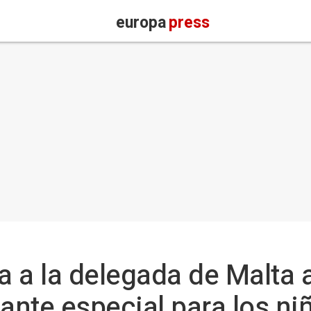
europa
press
 a la delegada de Malta 
nte especial para los niñ