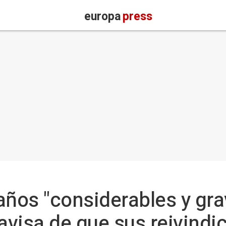
europa
press
años "considerables y gra
 avisa de que sus reivind