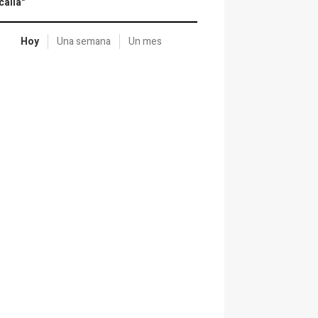
calía"
Hoy
Una semana
Un mes