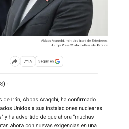
Abbas Araqchi, ministro iraní de Exteriores.
- Europa Press/Contacto/Alexander Kazakov
IA
Seguir en
Abrir opciones para compartir
S) -
es de Irán, Abbas Araqchi, ha confirmado
ados Unidos a sus instalaciones nucleares
s" y ha advertido de que ahora "muchas
ntan ahora con nuevas exigencias en una