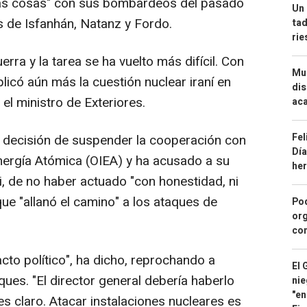
las cosas" con sus bombardeos del pasado
Un 
s de Isfanhán, Natanz y Fordo.
tad
ri
erra y la tarea se ha vuelto más difícil. Con
Mue
icó aún más la cuestión nuclear iraní en
dis
 el ministro de Exteriores.
aca
Fel
a decisión de suspender la cooperación con
Día
nergía Atómica (OIEA) y ha acusado a su
he
i, de no haber actuado "con honestidad, ni
que "allanó el camino" a los ataques de
Pod
org
con
acto político", ha dicho, reprochando a
El 
ues. "El director general debería haberlo
nie
"en
es claro. Atacar instalaciones nucleares es