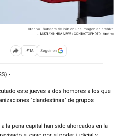
Archivo - Bandera de Irán en una imagen de archivo
- LI MUZI / XINHUA NEWS / CONTACTOPHOTO - Archivo
IA
Seguir en
Abrir opciones para compartir
S) -
cutado este jueves a dos hombres a los que
anizaciones "clandestinas" de grupos
 la pena capital han sido ahorcados en la
revisado el caso por el poder judicial y