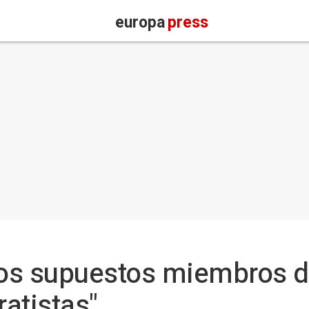
europa
press
dos supuestos miembros d
ratistas"