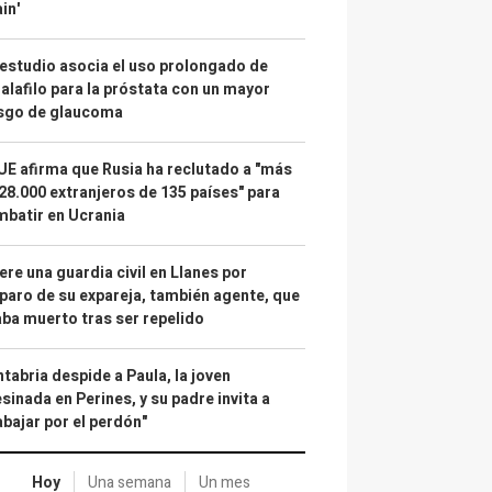
in'
estudio asocia el uso prolongado de
alafilo para la próstata con un mayor
esgo de glaucoma
UE afirma que Rusia ha reclutado a "más
28.000 extranjeros de 135 países" para
batir en Ucrania
re una guardia civil en Llanes por
paro de su expareja, también agente, que
ba muerto tras ser repelido
tabria despide a Paula, la joven
sinada en Perines, y su padre invita a
abajar por el perdón"
Hoy
Una semana
Un mes