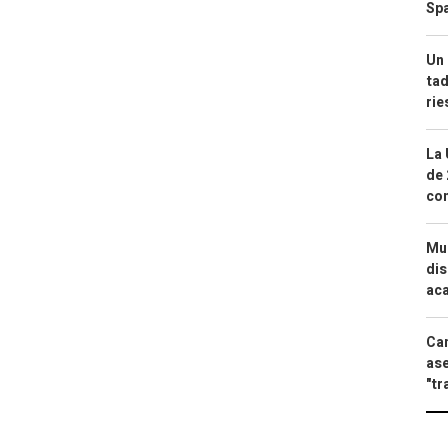
Spa
Un 
tad
ri
La 
de 
com
Mue
dis
aca
Can
ase
"tr