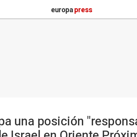
europa
press
opa una posición "responsa
de Israel en Oriente Próxi