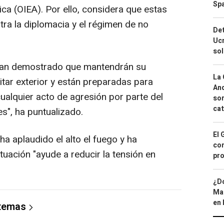
Spa
ica (OIEA). Por ello, considera que estas
tra la diplomacia y el régimen de no
Det
Ucr
so
han demostrado que mantendrán su
La 
litar exterior y están preparadas para
And
ualquier acto de agresión por parte del
sor
cat
s", ha puntualizado.
El 
 ha aplaudido el alto el fuego y ha
con
uación "ayude a reducir la tensión en
pro
¿Dó
Map
en 
 temas