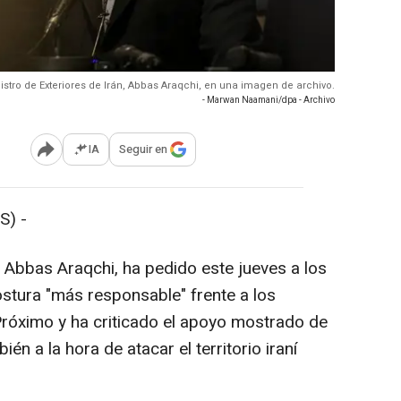
nistro de Exteriores de Irán, Abbas Araqchi, en una imagen de archivo.
- Marwan Naamani/dpa - Archivo
IA
Seguir en
Abrir opciones para compartir
S) -
n, Abbas Araqchi, ha pedido este jueves a los
stura "más responsable" frente a los
 Próximo y ha criticado el apoyo mostrado de
én a la hora de atacar el territorio iraní