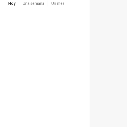
Hoy
Una semana
Un mes