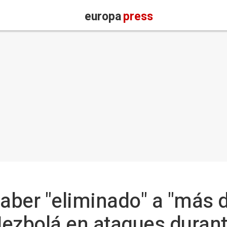
europa
press
haber "eliminado" a "más 
Hezbolá en ataques durante