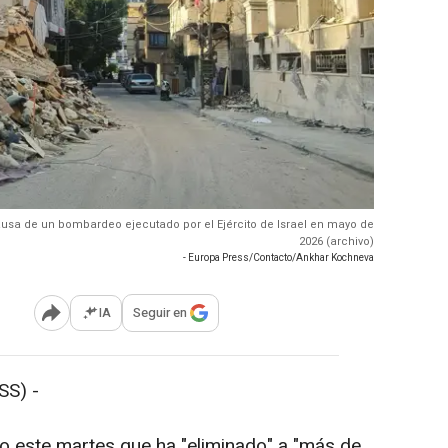
ausa de un bombardeo ejecutado por el Ejército de Israel en mayo de
2026 (archivo)
- Europa Press/Contacto/Ankhar Kochneva
IA
Seguir en
Abrir opciones para compartir
SS) -
do este martes que ha "eliminado" a "más de