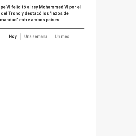
ipe VI felicitó al rey Mohammed VI por el
 del Trono y destacó los "lazos de
rmandad" entre ambos países
Hoy
Una semana
Un mes