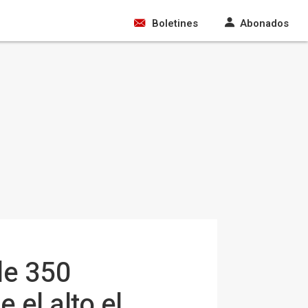
Boletines
Abonados
de 350
 el alto el