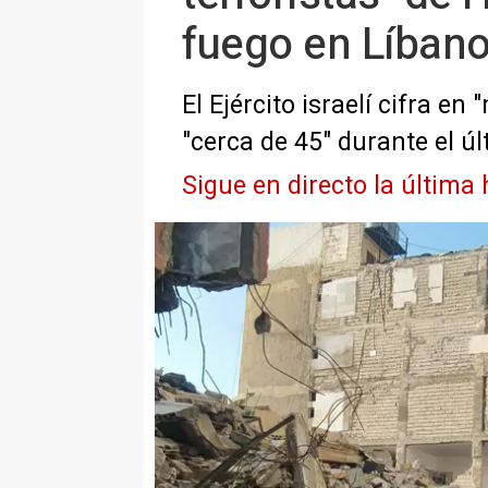
fuego en Líban
El Ejército israelí cifra e
"cerca de 45" durante el úl
Sigue en directo la última 