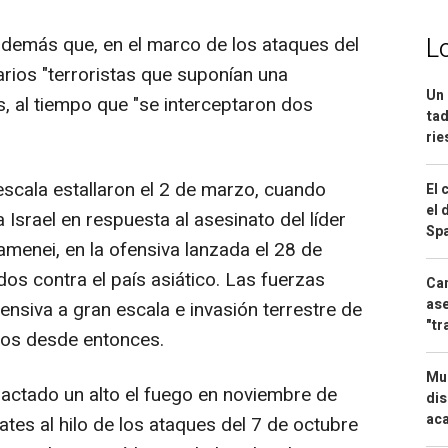
L
 además que, en el marco de los ataques del
varios "terroristas que suponían una
Un 
es, al tiempo que "se interceptaron dos
tad
ri
escala estallaron el 2 de marzo, cuando
El 
el 
 Israel en respuesta al asesinato del líder
Spa
Jamenei, en la ofensiva lanzada el 28 de
dos contra el país asiático. Las fuerzas
Can
ase
ensiva a gran escala e invasión terrestre de
"tr
tos desde entonces.
Mue
pactado un alto el fuego en noviembre de
dis
aca
es al hilo de los ataques del 7 de octubre