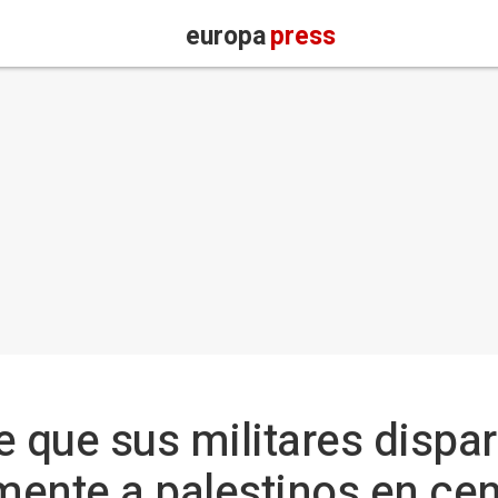
europa
press
e que sus militares dispa
ente a palestinos en cen