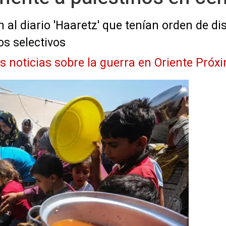
 al diario 'Haaretz' que tenían orden de di
os selectivos
as noticias sobre la guerra en Oriente Próx