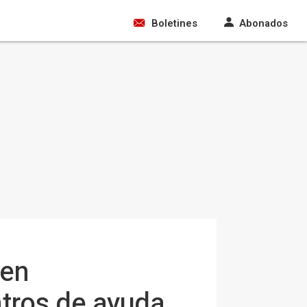
Boletines
Abonados
ren
tros de ayuda