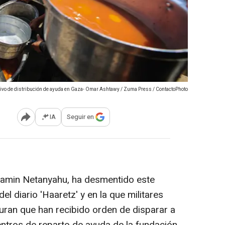
ivo de distribución de ayuda en Gaza- Omar Ashtawy / Zuma Press / ContactoPhoto
IA
Seguir en
Abrir opciones para compartir
enjamin Netanyahu, ha desmentido este
el diario 'Haaretz' y en la que militares
guran que han recibido orden de disparar a
entros de reparto de ayuda de la fundación