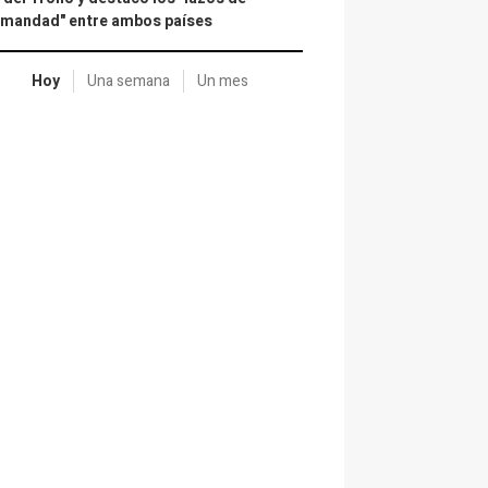
rmandad" entre ambos países
Hoy
Una semana
Un mes