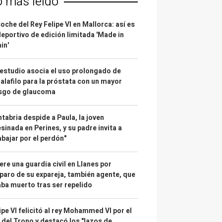
o más leído
coche del Rey Felipe VI en Mallorca: así es
deportivo de edición limitada 'Made in
in'
estudio asocia el uso prolongado de
alafilo para la próstata con un mayor
esgo de glaucoma
tabria despide a Paula, la joven
sinada en Perines, y su padre invita a
abajar por el perdón"
re una guardia civil en Llanes por
paro de su expareja, también agente, que
ba muerto tras ser repelido
ipe VI felicitó al rey Mohammed VI por el
 del Trono y destacó los "lazos de