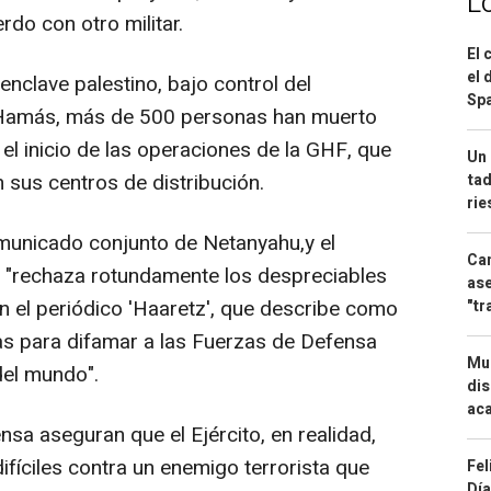
L
rdo con otro militar.
El 
el 
enclave palestino, bajo control del
Spa
o Hamás, más de 500 personas han muerto
 el inicio de las operaciones de la GHF, que
Un 
 sus centros de distribución.
tad
ri
comunicado conjunto de Netanyahu,y el
Can
z, "rechaza rotundamente los despreciables
ase
n el periódico 'Haaretz', que describe como
"tr
as para difamar a las Fuerzas de Defensa
Mue
del mundo".
dis
aca
sa aseguran que el Ejército, en realidad,
fíciles contra un enemigo terrorista que
Fel
Día