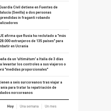
Guardia Civil detiene en Fuentes de
alucía (Sevilla) a dos personas
prendidas in fraganti robando
alizadores
UE afirma que Rusia ha reclutado a "más
28.000 extranjeros de 135 países" para
batir en Ucrania
aña da un 'ultimátum' a Italia de 3 días
a levantar los controles a sus viajeros o
rá "medidas proporcionales"
ienen a seis surcoreanos tras viajar a
ania para tratar la repatriación de
ldados norcoreanos
Hoy
Una semana
Un mes