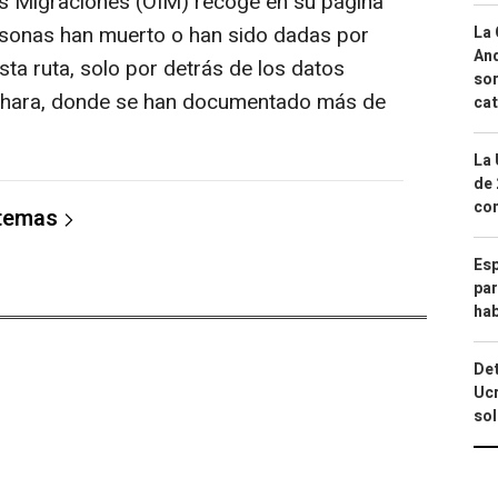
as Migraciones (OIM) recoge en su página
sonas han muerto o han sido dadas por
La 
And
a ruta, solo por detrás de los datos
sor
 Sáhara, donde se han documentado más de
cat
La 
de 
com
 temas
Esp
par
hab
Det
Ucr
so