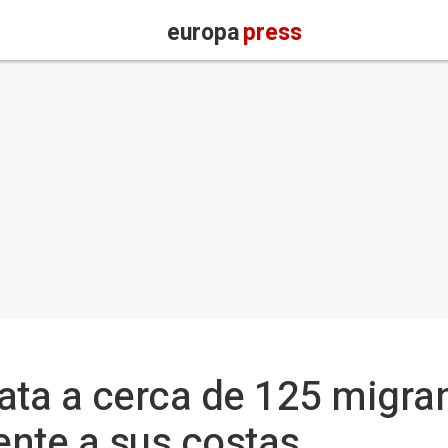
europa
press
ata a cerca de 125 migra
nte a sus costas