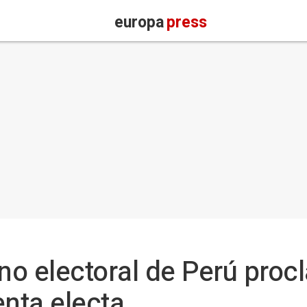
europa
press
o electoral de Perú proc
enta electa