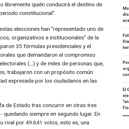
o libremente quién conducirá el destino de
Mue
periodo constitucional".
dis
aca
tas elecciones han "representado uno de
Fel
s, organizativos e institucionales" de la
Día
ciparon 35 fórmulas presidenciales y el
he
ctorales que demandaron el compromiso
lectorales (...) y de miles de personas que,
Pod
org
es, trabajaron con un propósito común:
con
ntad expresada por los ciudadanos en las
El 
nie
"en
a de Estado tras concurrir en otras tres
Fis
- quedando siempre en segundo lugar. En
 rival por 49.641 votos, esto es, una