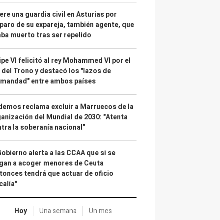
re una guardia civil en Asturias por
paro de su expareja, también agente, que
ba muerto tras ser repelido
ipe VI felicitó al rey Mohammed VI por el
 del Trono y destacó los "lazos de
rmandad" entre ambos países
emos reclama excluir a Marruecos de la
anización del Mundial de 2030: "Atenta
tra la soberanía nacional"
Gobierno alerta a las CCAA que si se
gan a acoger menores de Ceuta
tonces tendrá que actuar de oficio
calía"
Hoy
Una semana
Un mes