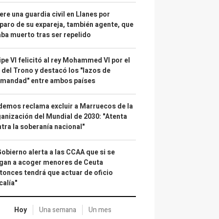
re una guardia civil en Llanes por
paro de su expareja, también agente, que
ba muerto tras ser repelido
ipe VI felicitó al rey Mohammed VI por el
 del Trono y destacó los "lazos de
rmandad" entre ambos países
emos reclama excluir a Marruecos de la
anización del Mundial de 2030: "Atenta
tra la soberanía nacional"
Gobierno alerta a las CCAA que si se
gan a acoger menores de Ceuta
tonces tendrá que actuar de oficio
calía"
Hoy
Una semana
Un mes