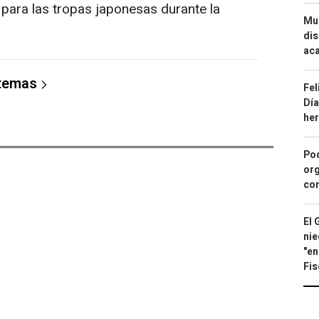
a para las tropas japonesas durante la
Mue
dis
aca
 temas
Fel
Día
he
Pod
org
con
El 
nie
"en
Fis