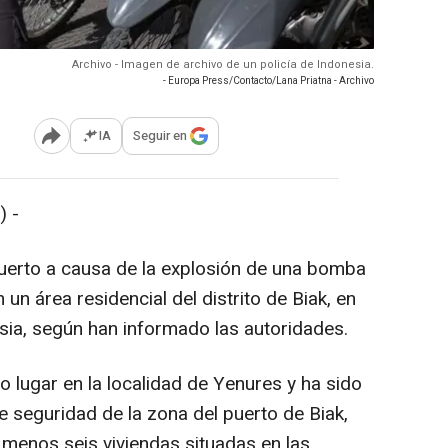
Archivo - Imagen de archivo de un policía de Indonesia.
- Europa Press/Contacto/Lana Priatna - Archivo
IA
Seguir en
Abrir opciones para compartir
 -
erto a causa de la explosión de una bomba
un área residencial del distrito de Biak, en
esia, según han informado las autoridades.
o lugar en la localidad de Yenures y ha sido
e seguridad de la zona del puerto de Biak,
menos seis viviendas situadas en las