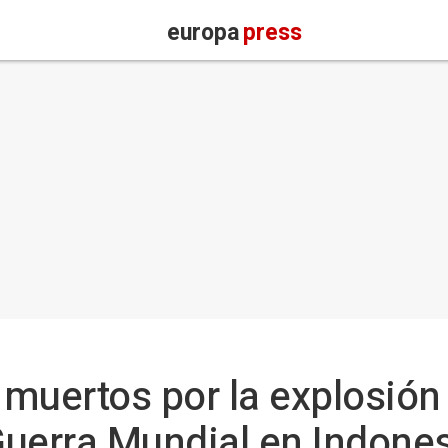
europa
press
 muertos por la explosió
uerra Mundial en Indone