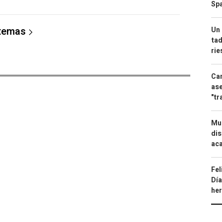
Spa
 temas
Un 
tad
ri
Can
ase
"tr
Mue
dis
aca
Fel
Día
he