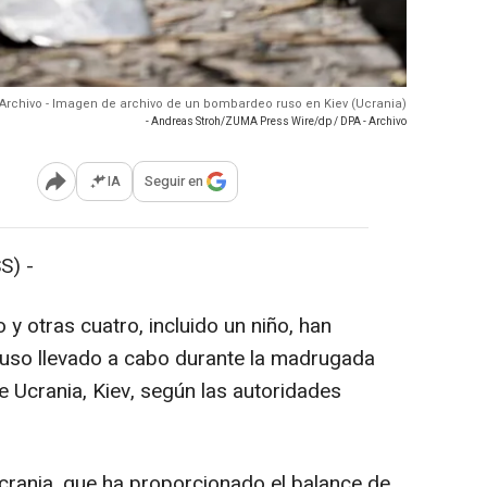
Archivo - Imagen de archivo de un bombardeo ruso en Kiev (Ucrania)
- Andreas Stroh/ZUMA Press Wire/dp / DPA - Archivo
IA
Seguir en
Abrir opciones para compartir
S) -
y otras cuatro, incluido un niño, han
ruso llevado a cabo durante la madrugada
de Ucrania, Kiev, según las autoridades
crania, que ha proporcionado el balance de