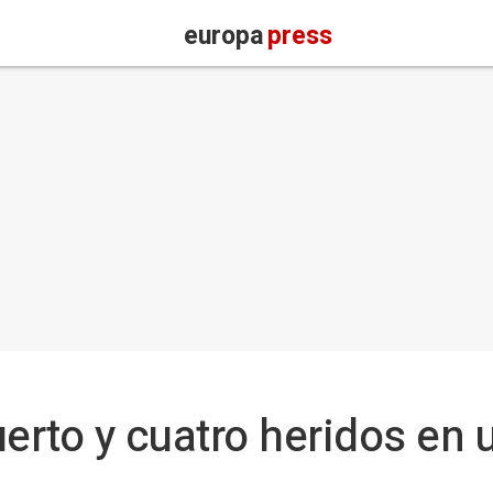
europa
press
rto y cuatro heridos en 