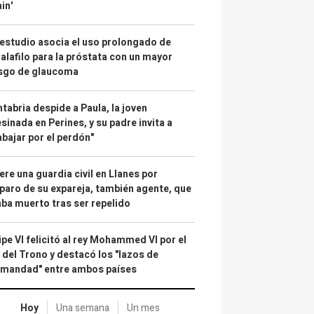
in'
estudio asocia el uso prolongado de
alafilo para la próstata con un mayor
esgo de glaucoma
tabria despide a Paula, la joven
sinada en Perines, y su padre invita a
abajar por el perdón"
re una guardia civil en Llanes por
paro de su expareja, también agente, que
ba muerto tras ser repelido
ipe VI felicitó al rey Mohammed VI por el
 del Trono y destacó los "lazos de
rmandad" entre ambos países
Hoy
Una semana
Un mes