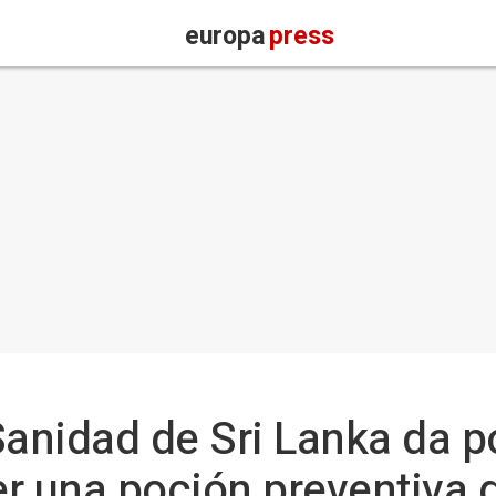
europa
press
Sanidad de Sri Lanka da po
r una poción preventiva d