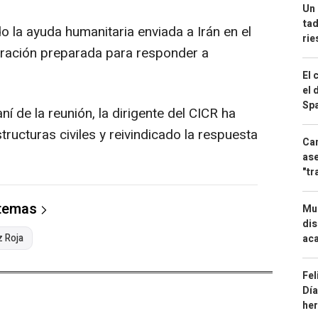
Un 
tad
do la ayuda humanitaria enviada a Irán en el
ri
aración preparada para responder a
El 
el 
Spa
ní de la reunión, la dirigente del CICR ha
ructuras civiles y reivindicado la respuesta
Can
ase
"tr
 temas
Mue
dis
z Roja
aca
Fel
Día
he