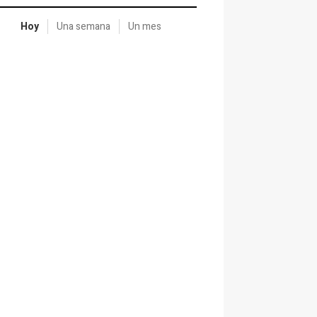
Hoy
Una semana
Un mes