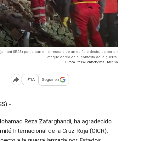
 Iraní (IRCS) participan en el rescate de un edificio destruido por un
ataque aéreo en el contexto de la guerra.
- Europa Press/Contacto/Ircs - Archivo
IA
Seguir en
Abrir opciones para compartir
S) -
, Mohamad Reza Zafarghandi, ha agradecido
mité Internacional de la Cruz Roja (CICR),
specto a la guerra lanzada por Estados