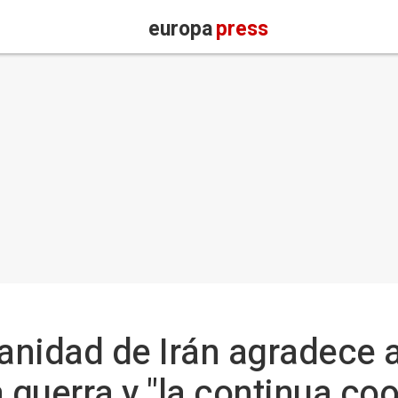
europa
press
Sanidad de Irán agradece 
a guerra y "la continua co