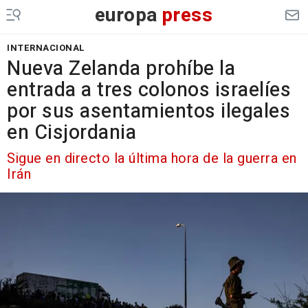
europa
press
INTERNACIONAL
Nueva Zelanda prohíbe la
entrada a tres colonos israelíes
por sus asentamientos ilegales
en Cisjordania
Sigue en directo la última hora de la guerra en
Irán