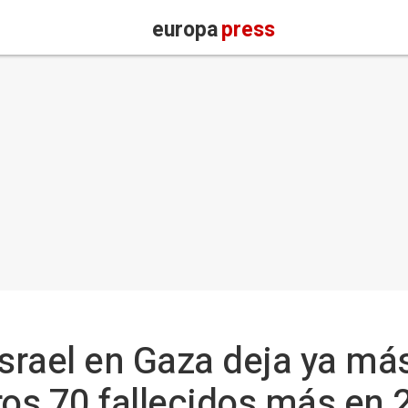
europa
press
Israel en Gaza deja ya má
ros 70 fallecidos más en 