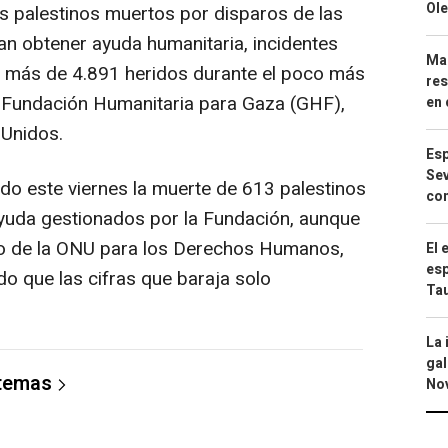
Ole
s palestinos muertos por disparos de las
an obtener ayuda humanitaria, incidentes
Mar
 más de 4.891 heridos durante el poco más
res
 Fundación Humanitaria para Gaza (GHF),
en 
 Unidos.
Esp
Sev
o este viernes la muerte de 613 palestinos
con
ayuda gestionados por la Fundación, aunque
do de la ONU para los Derechos Humanos,
El 
esp
o que las cifras que baraja solo
Ta
La 
gal
 temas
No