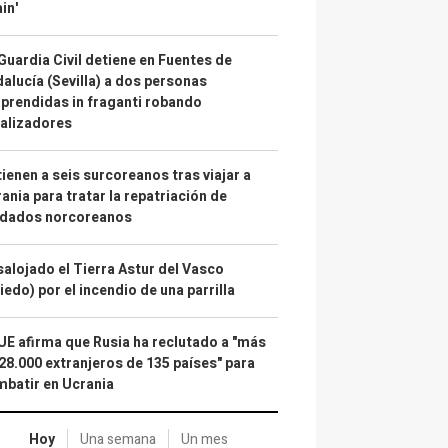
in'
Guardia Civil detiene en Fuentes de
alucía (Sevilla) a dos personas
prendidas in fraganti robando
alizadores
ienen a seis surcoreanos tras viajar a
ania para tratar la repatriación de
ldados norcoreanos
alojado el Tierra Astur del Vasco
iedo) por el incendio de una parrilla
UE afirma que Rusia ha reclutado a "más
28.000 extranjeros de 135 países" para
batir en Ucrania
Hoy
Una semana
Un mes