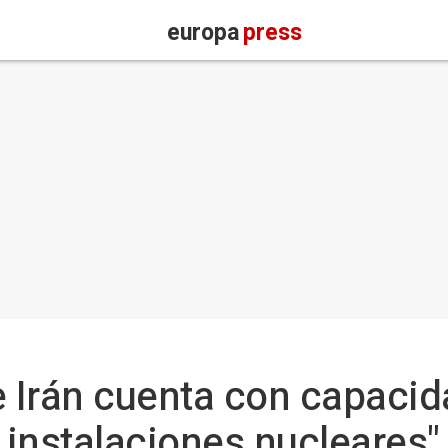
europa
press
e Irán cuenta con capaci
s instalaciones nucleares"