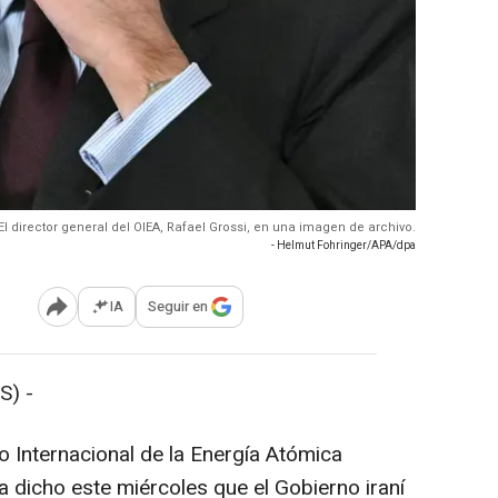
El director general del OIEA, Rafael Grossi, en una imagen de archivo.
- Helmut Fohringer/APA/dpa
IA
Seguir en
Abrir opciones para compartir
S) -
o Internacional de la Energía Atómica
a dicho este miércoles que el Gobierno iraní