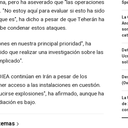
ama, pero ha aseverado que "las operaciones
Spa
". "No estoy aquí para evaluar si esto ha sido
La 
 que es", ha dicho a pesar de que Teherán ha
And
ebe condenar estos ataques.
sor
cat
nes en nuestra principal prioridad", ha
Det
ido que realizar una investigación sobre las
Ucr
mplicado".
so
OIEA continúan en Irán a pesar de los
Des
(Ov
er acceso a las instalaciones en cuestión.
cirse explosiones", ha afirmado, aunque ha
La 
iación es bajo.
de 
com
 temas