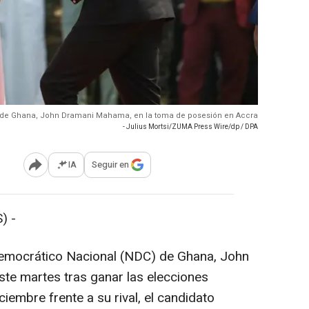
e de Ghana, John Dramani Mahama, en la toma de posesión en Accra
- Julius Mortsi/ZUMA Press Wire/dp / DPA
IA
Seguir en
Abrir opciones para compartir
) -
 Democrático Nacional (NDC) de Ghana, John
e martes tras ganar las elecciones
ciembre frente a su rival, el candidato