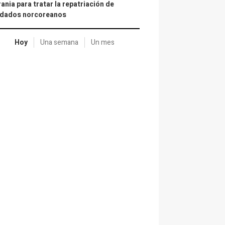
ania para tratar la repatriación de
ldados norcoreanos
Hoy
Una semana
Un mes