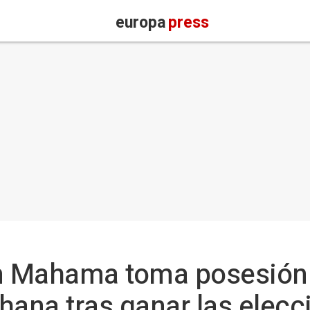
europa
press
hn Mahama toma posesió
hana tras ganar las elecc