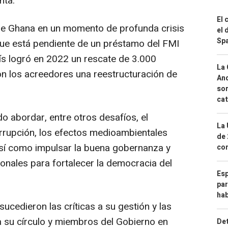
nta.
El 
e Ghana en un momento de profunda crisis
el 
Spa
que está pendiente de un préstamo del FMI
país logró en 2022 un rescate de 3.000
La 
on los acreedores una reestructuración de
And
sor
cat
o abordar, entre otros desafíos, el
La 
orrupción, los efectos medioambientales
de 
 así como impulsar la buena gobernanza y
com
onales para fortalecer la democracia del
Esp
par
hab
ucedieron las críticas a su gestión y las
 su círculo y miembros del Gobierno en
Det