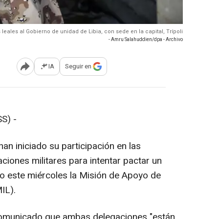
leales al Gobierno de unidad de Libia, con sede en la capital, Trípoli
- Amru Salahuddien/dpa - Archivo
IA
Seguir en
Abrir opciones para compartir
S) -
han iniciado su participación en las
ciones militares para intentar pactar un
do este miércoles la Misión de Apoyo de
IL).
comunicado que ambas delegaciones "están