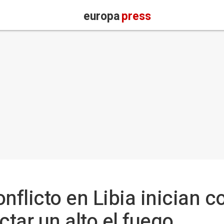
europa
press
onflicto en Libia inician 
ctar un alto el fuego