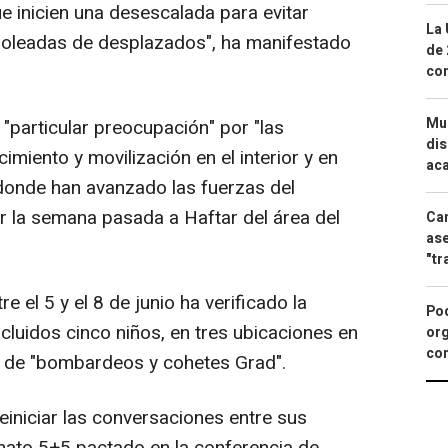
e inicien una desescalada para evitar
La 
s oleadas de desplazados", ha manifestado
de 
com
Mue
"particular preocupación" por "las
dis
miento y movilización en el interior y en
aca
 donde han avanzado las fuerzas del
r la semana pasada a Haftar del área del
Can
ase
"tr
el 5 y el 8 de junio ha verificado la
Pod
ncluidos cinco niños, en tres ubicaciones en
org
con
a de "bombardeos y cohetes Grad".
iniciar las conversaciones entre sus