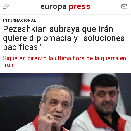
europa
press
INTERNACIONAL
Pezeshkian subraya que Irán
quiere diplomacia y "soluciones
pacíficas"
Sigue en directo la última hora de la guerra en
Irán