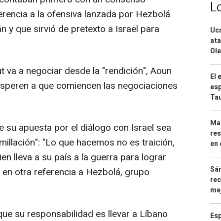
L
erencia a la ofensiva lanzada por Hezbolá
án y que sirvió de pretexto a Israel para
Ucr
ata
Ole
ut va a negociar desde la "rendición", Aoun
El 
 "esperen a que comiencen las negociaciones
esp
Ta
Mar
 su apuesta por el diálogo con Israel sea
res
millación": "Lo que hacemos no es traición,
en 
ien lleva a su país a la guerra para lograr
Sán
 en otra referencia a Hezbolá, grupo
rec
mej
que su responsabilidad es llevar a Líbano
Esp