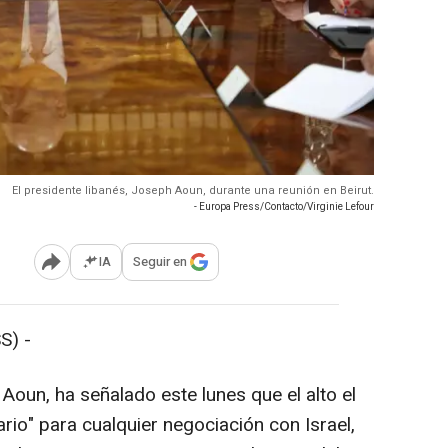
El presidente libanés, Joseph Aoun, durante una reunión en Beirut.
- Europa Press/Contacto/Virginie Lefour
IA
Seguir en
Abrir opciones para compartir
S) -
Aoun, ha señalado este lunes que el alto el
io" para cualquier negociación con Israel,