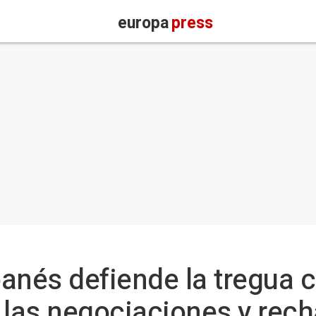
europa
press
ibanés defiende la tregua
 las negociaciones y rech