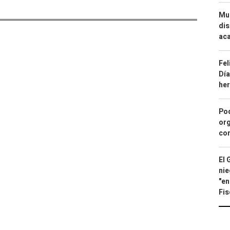
Mue
dis
aca
Fel
Día
he
Pod
org
con
El 
nie
"en
Fis