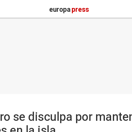
europa
press
tro se disculpa por mante
 en la isla