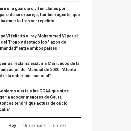
re una guardia civil en Llanes por
paro de su expareja, también agente, que
ba muerto tras ser repelido
ipe VI felicitó al rey Mohammed VI por el
 del Trono y destacó los "lazos de
rmandad" entre ambos países
emos reclama excluir a Marruecos de la
anización del Mundial de 2030: "Atenta
tra la soberanía nacional"
Gobierno alerta a las CCAA que si se
gan a acoger menores de Ceuta
tonces tendrá que actuar de oficio
calía"
Hoy
Una semana
Un mes