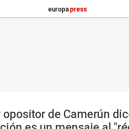
europa
press
er opositor de Camerún di
ción es un mensaje al "ré