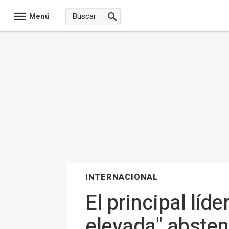
Menú
INTERNACIONAL
El principal líd
elevada" absten