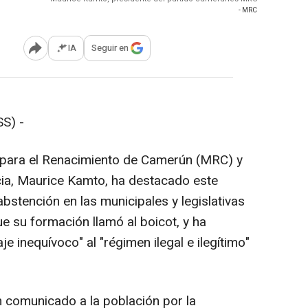
- MRC
IA
Seguir en
Abrir opciones para compartir
S) -
o para el Renacimiento de Camerún (MRC) y
cia, Maurice Kamto, ha destacado este
abstención en las municipales y legislativas
e su formación llamó al boicot, y ha
inequívoco" al "régimen ilegal e ilegítimo"
 comunicado a la población por la