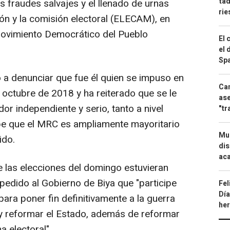
tad
los fraudes salvajes y el llenado de urnas
ri
ón y la comisión electoral (ELECAM), en
Movimiento Democrático del Pueblo
El 
el 
Spa
o a denunciar que fue él quien se impuso en
Can
 octubre de 2018 y ha reiterado que se le
ase
dor independiente y serio, tanto a nivel
"tr
abe que el MRC es ampliamente mayoritario
Mue
ido.
dis
aca
e las elecciones del domingo estuvieran
 pedido al Gobierno de Biya que "participe
Fel
Día
para poner fin definitivamente a la guerra
he
s y reformar el Estado, además de reformar
 electoral".