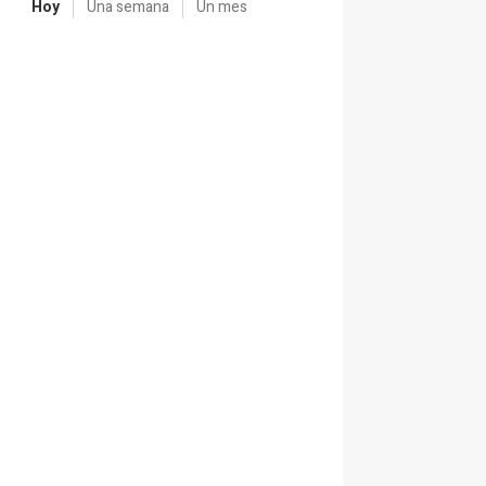
Hoy
Una semana
Un mes