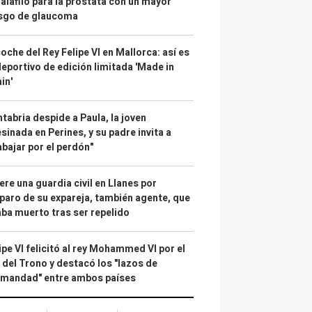
alafilo para la próstata con un mayor
esgo de glaucoma
coche del Rey Felipe VI en Mallorca: así es
deportivo de edición limitada 'Made in
in'
tabria despide a Paula, la joven
sinada en Perines, y su padre invita a
abajar por el perdón"
re una guardia civil en Llanes por
paro de su expareja, también agente, que
ba muerto tras ser repelido
ipe VI felicitó al rey Mohammed VI por el
 del Trono y destacó los "lazos de
rmandad" entre ambos países