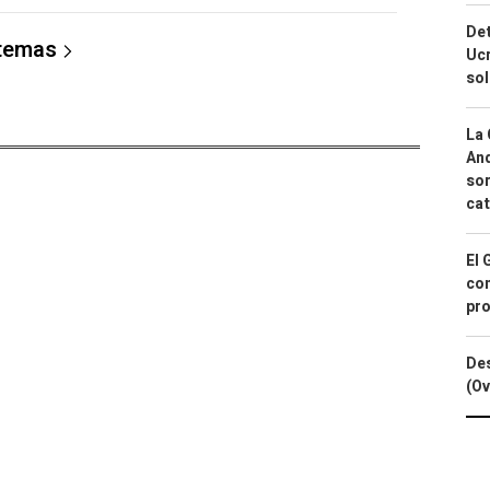
Det
 temas
Ucr
so
La 
And
sor
cat
El 
con
pro
Des
(Ov