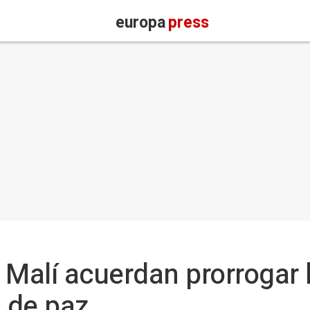
europa
press
 Malí acuerdan prorrogar 
 de paz