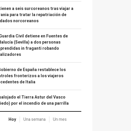
ienen a seis surcoreanos tras viajar a
ania para tratar la repatriación de
ldados norcoreanos
Guardia Civil detiene en Fuentes de
alucía (Sevilla) a dos personas
prendidas in fraganti robando
alizadores
Gobierno de España restablece los
troles fronterizos a los viajeros
cedentes de Italia
alojado el Tierra Astur del Vasco
iedo) por el incendio de una parrilla
Hoy
Una semana
Un mes