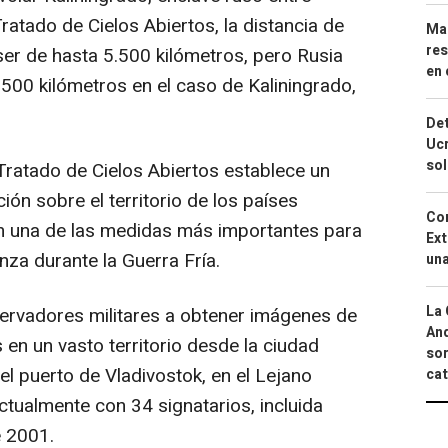
 Tratado de Cielos Abiertos, la distancia de
Mar
res
er de hasta 5.500 kilómetros, pero Rusia
en 
 500 kilómetros en el caso de Kaliningrado,
Det
Ucr
so
Tratado de Cielos Abiertos establece un
ón sobre el territorio de los países
Cor
en una de las medidas más importantes para
Ext
nza durante la Guerra Fría.
una
La 
ervadores militares a obtener imágenes de
And
en un vasto territorio desde la ciudad
sor
l puerto de Vladivostok, en el Lejano
cat
actualmente con 34 signatarios, incluida
e 2001.