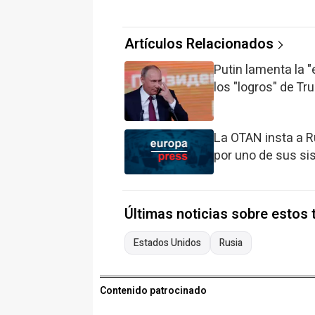
Artículos Relacionados
Putin lamenta la 
los "logros" de T
La OTAN insta a R
por uno de sus si
Últimas noticias sobre estos
Estados Unidos
Rusia
Contenido patrocinado