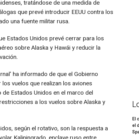
idenses, tratándose de una medida de
nálogas que prevé introducir EEUU contra los
do una fuente militar rusa.
ue Estados Unidos prevé cerrar para los
éreo sobre Alaska y Hawái y reducir la
vación.
urnal' ha informado de que el Gobierno
 los vuelos que realizan los aviones
rio de Estados Unidos en el marco del
restricciones a los vuelos sobre Alaska y
L
El 
el 
dos, según el rotativo, son la respuesta a
Spa
volar Kaliningrado, enclave ruso entre