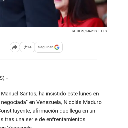
REUTERS / MARCO BELLO
IA
Seguir en
Abrir opciones para compartir
) -
Manuel Santos, ha insistido este lunes en
n negociada" en Venezuela, Nicolás Maduro
nstituyente, afirmación que llega en un
 tras una serie de enfrentamientos