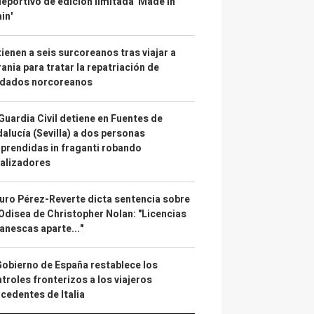
deportivo de edición limitada 'Made in
in'
ienen a seis surcoreanos tras viajar a
ania para tratar la repatriación de
ldados norcoreanos
Guardia Civil detiene en Fuentes de
alucía (Sevilla) a dos personas
prendidas in fraganti robando
alizadores
uro Pérez-Reverte dicta sentencia sobre
Odisea de Christopher Nolan: "Licencias
anescas aparte..."
Gobierno de España restablece los
troles fronterizos a los viajeros
cedentes de Italia