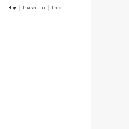
Hoy
Una semana
Un mes