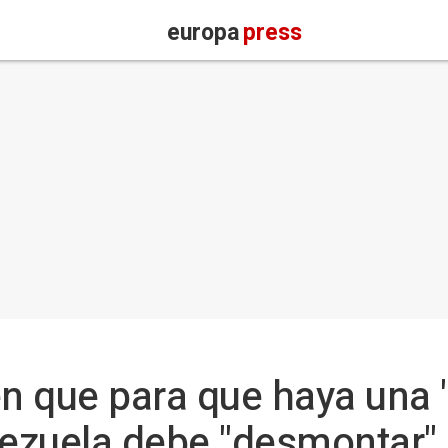
europa
press
en que para que haya una 
ezuela debe "desmontar" 