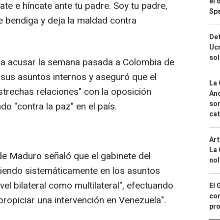
el 
nate e híncate ante tu padre. Soy tu padre,
Spa
e bendiga y deja la maldad contra
Det
Ucr
so
ó a acusar la semana pasada a Colombia de
 sus asuntos internos y aseguró que el
La 
strechas relaciones" con la oposición
And
sor
o "contra la paz" en el país.
cat
Art
La 
de Maduro señaló que el gabinete del
nol
iniendo sistemáticamente en los asuntos
vel bilateral como multilateral", efectuando
El 
con
propiciar una intervención en Venezuela".
pro