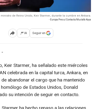
r ministro de Reino Unido, Keir Starmer, durante la cumbre en Ankara.
- Europa Press/Contacto/Mustafa Kaya
IA
Seguir en
Abrir opciones para compartir
 -
o, Keir Starmer, ha señalado este miércoles
AN celebrada en la capital turca, Ankara, en
tes de abandonar el cargo que ha mantenido
u homólogo de Estados Unidos, Donald
do su intención de seguir en contacto.
, Starmer ha hecho repaso a las relaciones