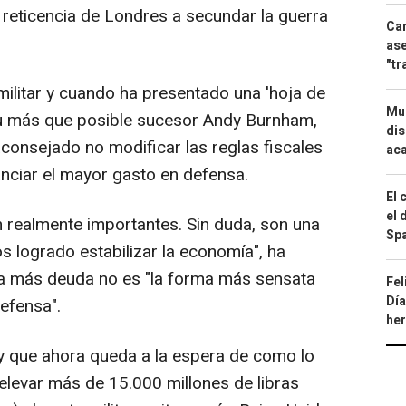
a reticencia de Londres a secundar la guerra
Can
ase
"tr
militar y cuando ha presentado una 'hoja de
Mue
su más que posible sucesor Andy Burnham,
dis
 aconsejado no modificar las reglas fiscales
aca
anciar el mayor gasto en defensa.
El 
el 
n realmente importantes. Sin duda, son una
Spa
s logrado estabilizar la economía", ha
ir a más deuda no es "la forma más sensata
Fel
Día
efensa".
he
y que ahora queda a la espera de como lo
 elevar más de 15.000 millones de libras