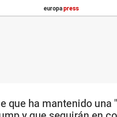
europa
press
ne que ha mantenido una
rump y que seguirán en c