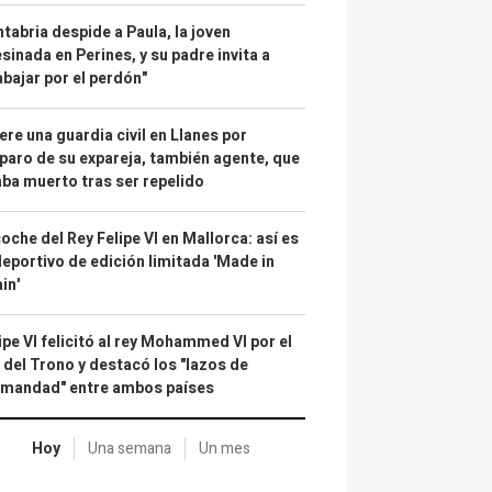
tabria despide a Paula, la joven
sinada en Perines, y su padre invita a
abajar por el perdón"
re una guardia civil en Llanes por
paro de su expareja, también agente, que
ba muerto tras ser repelido
coche del Rey Felipe VI en Mallorca: así es
deportivo de edición limitada 'Made in
in'
ipe VI felicitó al rey Mohammed VI por el
 del Trono y destacó los "lazos de
rmandad" entre ambos países
Hoy
Una semana
Un mes