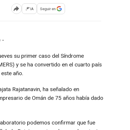
IA
Seguir en
Abrir opciones para compartir
) -
ueves su primer caso del Síndrome
MERS) y se ha convertido en el cuarto país
l este año.
ajata Rajatanavin, ha señalado en
empresario de Omán de 75 años había dado
laboratorio podemos confirmar que fue