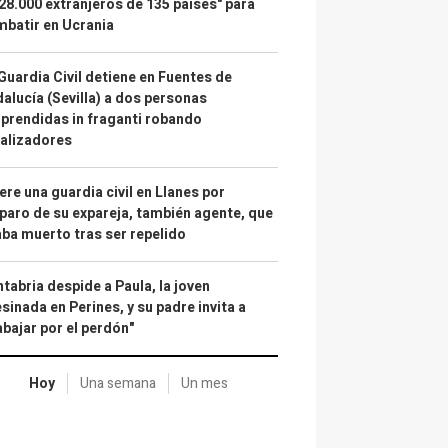
28.000 extranjeros de 135 países" para
batir en Ucrania
Guardia Civil detiene en Fuentes de
alucía (Sevilla) a dos personas
prendidas in fraganti robando
alizadores
re una guardia civil en Llanes por
paro de su expareja, también agente, que
ba muerto tras ser repelido
tabria despide a Paula, la joven
sinada en Perines, y su padre invita a
abajar por el perdón"
Hoy
Una semana
Un mes