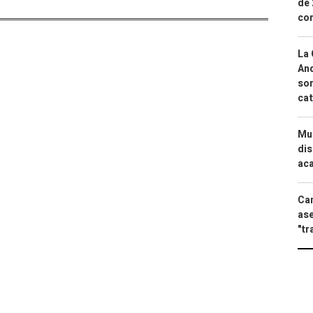
de 
com
La 
And
sor
cat
Mue
dis
aca
Can
ase
"tr