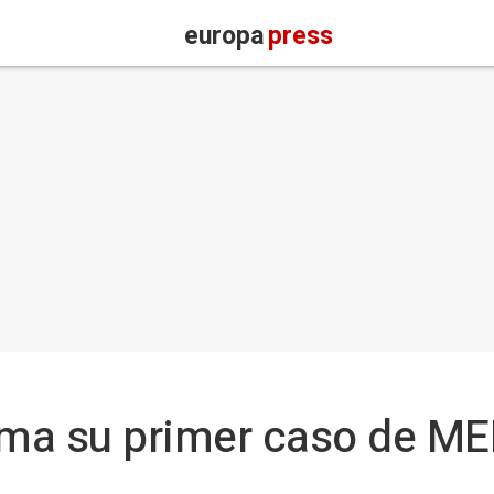
europa
press
irma su primer caso de M