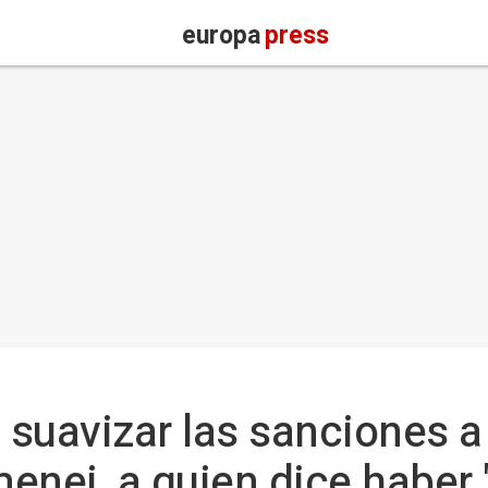
europa
press
suavizar las sanciones a I
enei, a quien dice haber 