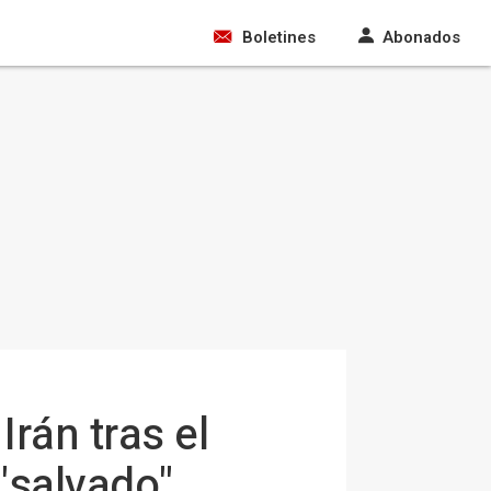
Boletines
Abonados
rán tras el
"salvado"