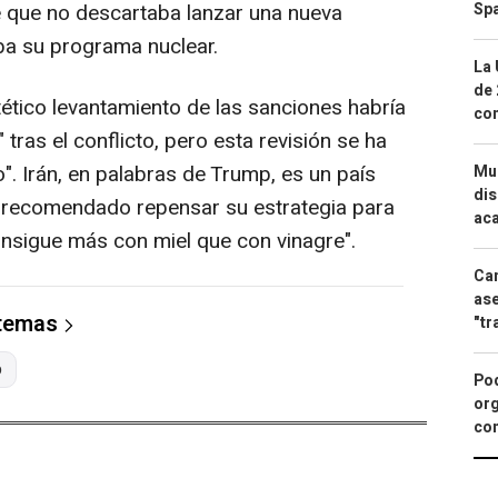
Spa
e que no descartaba lanzar una nueva
aba su programa nuclear.
La 
de 
tico levantamiento de las sanciones habría
com
" tras el conflicto, pero esta revisión se ha
". Irán, en palabras de Trump, es un país
Mue
dis
ha recomendado repensar su estrategia para
aca
nsigue más con miel que con vinagre".
Can
ase
 temas
"tr
p
Pod
org
con