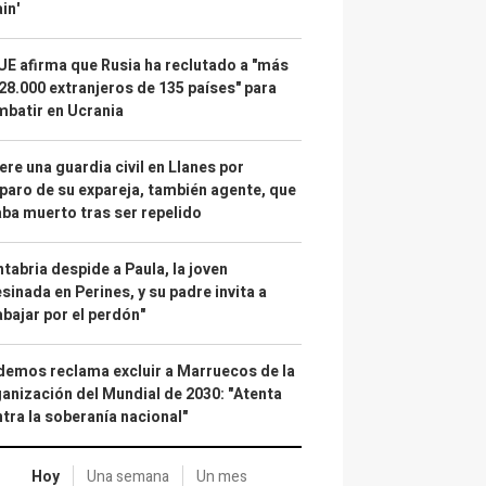
in'
UE afirma que Rusia ha reclutado a "más
28.000 extranjeros de 135 países" para
batir en Ucrania
re una guardia civil en Llanes por
paro de su expareja, también agente, que
ba muerto tras ser repelido
tabria despide a Paula, la joven
sinada en Perines, y su padre invita a
abajar por el perdón"
emos reclama excluir a Marruecos de la
anización del Mundial de 2030: "Atenta
tra la soberanía nacional"
Hoy
Una semana
Un mes